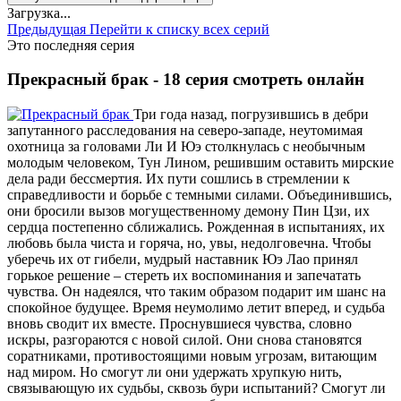
Загрузка...
Предыдущая
Перейти к списку всех серий
Это последняя серия
Прекрасный брак - 18 серия смотреть онлайн
Три года назад, погрузившись в дебри
запутанного расследования на северо-западе, неутомимая
охотница за головами Ли И Юэ столкнулась с необычным
молодым человеком, Тун Лином, решившим оставить мирские
дела ради бессмертия. Их пути сошлись в стремлении к
справедливости и борьбе с темными силами. Объединившись,
они бросили вызов могущественному демону Пин Цзи, их
сердца постепенно сближались. Рожденная в испытаниях, их
любовь была чиста и горяча, но, увы, недолговечна. Чтобы
уберечь их от гибели, мудрый наставник Юэ Лао принял
горькое решение – стереть их воспоминания и запечатать
чувства. Он надеялся, что таким образом подарит им шанс на
спокойное будущее. Время неумолимо летит вперед, и судьба
вновь сводит их вместе. Проснувшиеся чувства, словно
искры, разгораются с новой силой. Они снова становятся
соратниками, противостоящими новым угрозам, витающим
над миром. Но смогут ли они удержать хрупкую нить,
связывающую их судьбы, сквозь бури испытаний? Смогут ли