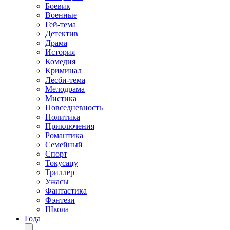
Боевик
Военные
Гей-тема
Детектив
Драма
История
Комедия
Криминал
Лесби-тема
Мелодрама
Мистика
Повседневность
Политика
Приключения
Романтика
Семейный
Спорт
Токусацу
Триллер
Ужасы
Фантастика
Фэнтези
Школа
Года