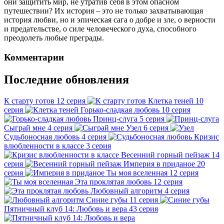
они защитить мир, не утратив себя в этом опасном
путешествии? Их история – это не только захватывающая
история любви, но и эпическая сага о добре и зле, о верности
и предательстве, о силе человеческого духа, способного
преодолеть любые преграды.
Комментарии
Последние обновления
К старту готов
12 серия
Клетка теней
10
серия
Горько-сладкая любовь
10 серия
Принц-слуга
5 серия
Сыграй мне
4 серия
Узел
6 серия
Судьбоносная любовь
4 серия
Кризис
влюбленности в классе
3 серия
Весенний горный пейзаж
14
серия
Империя в приданое
20
серия
Ты моя вселенная
12 серия
Эта проклятая любовь
12 серия
Любовный алгоритм
4 серия
Синие губы
11 серия
Пятничный клуб 14: Любовь и вера
43 серия