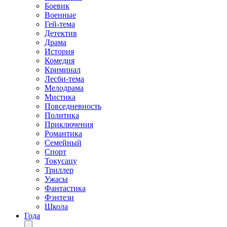
Боевик
Военные
Гей-тема
Детектив
Драма
История
Комедия
Криминал
Лесби-тема
Мелодрама
Мистика
Повседневность
Политика
Приключения
Романтика
Семейный
Спорт
Токусацу
Триллер
Ужасы
Фантастика
Фэнтези
Школа
Года