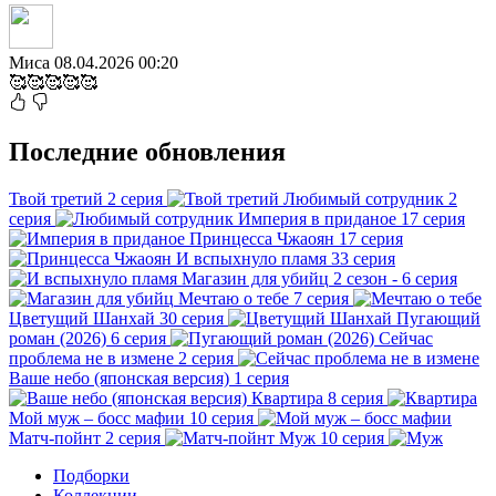
Миса
08.04.2026 00:20
🥰🥰🥰🥰🥰
Последние обновления
Твой третий
2 серия
Любимый сотрудник
2
серия
Империя в приданое
17 серия
Принцесса Чжаоян
17 серия
И вспыхнуло пламя
33 серия
Магазин для убийц
2 сезон - 6 серия
Мечтаю о тебе
7 серия
Цветущий Шанхай
30 серия
Пугающий
роман (2026)
6 серия
Сейчас
проблема не в измене
2 серия
Ваше небо (японская версия)
1 серия
Квартира
8 серия
Мой муж – босс мафии
10 серия
Матч-пойнт
2 серия
Муж
10 серия
Подборки
Коллекции