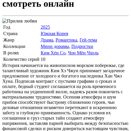
смотреть онлайн
Год
2025
Страна
Южная Корея
Жанр
Драма
,
Романтика
,
Гей-тема
Коллекции
Мини дорамы
,
Подростки
В ролях
Ким Хён Со
,
Чон Мён Чхоль
Количество серий
10
История начинается на живописном морском побережье, где
талантливый художник Ким Хэ Чжун принимает загадочное
предложение от холодного и богатого наследника Хан Чжэ
Хуна. Подписав контракт с пустыми графами о сроках и
оплате, бедный студент соглашается на роль временного
работника на уединенной вилле, надеясь разом покончить с
материальными трудностями. Осенняя атмосфера и шум
прибоя способствуют быстрому сближению героев, чьи
деловые отношения незаметно перетекают в искреннюю
заботу и глубокую привязанность. Однако условия их
соглашения и груз старых тайн создают атмосферу
напряжения, заставляя парней выбирать между безопасностью
финансовой сделки и риском довериться настоящим чувствам,