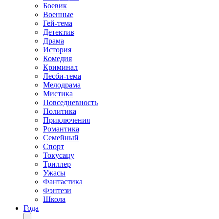
Боевик
Военные
Гей-тема
Детектив
Драма
История
Комедия
Криминал
Лесби-тема
Мелодрама
Мистика
Повседневность
Политика
Приключения
Романтика
Семейный
Спорт
Токусацу
Триллер
Ужасы
Фантастика
Фэнтези
Школа
Года