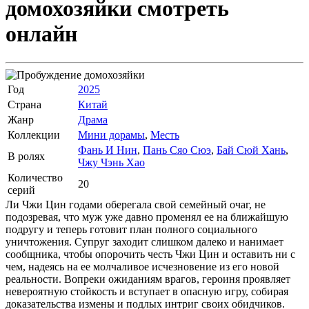
домохозяйки
смотреть
онлайн
Год
2025
Страна
Китай
Жанр
Драма
Коллекции
Мини дорамы
,
Месть
Фань И Нин
,
Пань Сяо Сюэ
,
Бай Сюй Хань
,
В ролях
Чжу Чэнь Хао
Количество
20
серий
Ли Чжи Цин годами оберегала свой семейный очаг, не
подозревая, что муж уже давно променял ее на ближайшую
подругу и теперь готовит план полного социального
уничтожения. Супруг заходит слишком далеко и нанимает
сообщника, чтобы опорочить честь Чжи Цин и оставить ни с
чем, надеясь на ее молчаливое исчезновение из его новой
реальности. Вопреки ожиданиям врагов, героиня проявляет
невероятную стойкость и вступает в опасную игру, собирая
доказательства измены и подлых интриг своих обидчиков.