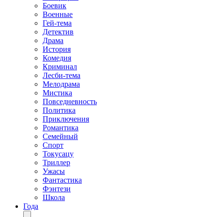
Боевик
Военные
Гей-тема
Детектив
Драма
История
Комедия
Криминал
Лесби-тема
Мелодрама
Мистика
Повседневность
Политика
Приключения
Романтика
Семейный
Спорт
Токусацу
Триллер
Ужасы
Фантастика
Фэнтези
Школа
Года