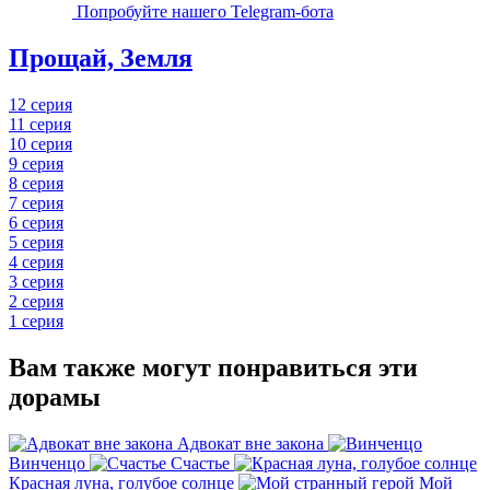
Попробуйте нашего Telegram-бота
Прощай, Земля
12 серия
11 серия
10 серия
9 серия
8 серия
7 серия
6 серия
5 серия
4 серия
3 серия
2 серия
1 серия
Вам также могут понравиться эти
дорамы
Адвокат вне закона
Винченцо
Счастье
Красная луна, голубое солнце
Мой