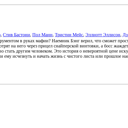
р
,
Стив Бастони
,
Пол Манн
,
Тристин Мейс
,
Эллиотт Эллисон
,
Дэ
рументом в руках мафии? Наемник Бэнг верил, что сможет прост
рят на него через прицел снайперской винтовки, а босс жаждет 
о стать другим человеком. Это история о невероятной цене искуп
 ему исчезнуть и начать жизнь с чистого листа или прошлое нас