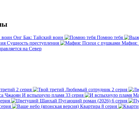
мы
Онг Бак: Тайский воин
Помню тебя
Сущность преступления
Мафия:
равляется на Север
 третий
2 серия
Любимый сотрудник
2 серия
И вспыхнуло пламя
33 серия
Ма
серия
Пугающий роман (2026)
6 серия
серия
Квартира
8 серия