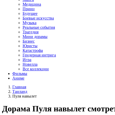
Медицина
Принц
Будущее
Боевые искусства
Музыка
Реальные события
Трагедия
Мини дорамы
Бизнес
Юристы
Катастрофа
Гендерная интрига
Игра
Новелла
Все коллекции
Фильмы
Аниме
Главная
Таиланд
Пуля навылет
Дорама
Пуля навылет
смотре