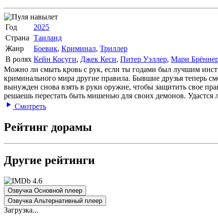
Год
2025
Страна
Таиланд
Жанр
Боевик
,
Криминал
,
Триллер
В ролях
Кейн Косуги
,
Джек Кеси
,
Питер Уэллер
,
Мари Брённе
Можно ли смыть кровь с рук, если ты годами был лучшим инст
криминального мира другие правила. Бывшие друзья теперь смот
вынужден снова взять в руки оружие, чтобы защитить свое прав
решаешь перестать быть мишенью для своих демонов. Удастся ли
Смотреть
Рейтинг дорамы
Другие рейтинги
4.6
Озвучка Основной плеер
Озвучка Альтернативный плеер
Загрузка...