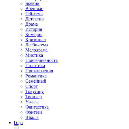
Боевик
Военные
Гей-тема
Детектив
Драма
История
Комедия
Криминал
Лесби-тема
Мелодрама
Мистика
Повседневность
Политика
Приключения
Романтика
Семейный
Спорт
Токусацу
Триллер
Ужасы
Фантастика
Фэнтези
Школа
Года