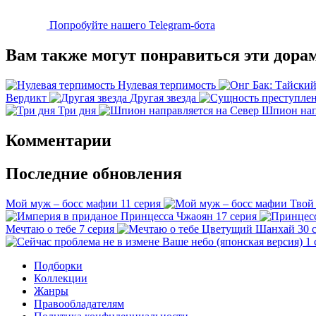
Попробуйте нашего Telegram-бота
Вам также могут понравиться эти дора
Нулевая терпимость
Вердикт
Другая звезда
Три дня
Шпион нап
Комментарии
Последние обновления
Мой муж – босс мафии
11 серия
Твой
Принцесса Чжаоян
17 серия
Мечтаю о тебе
7 серия
Цветущий Шанхай
30 
Ваше небо (японская версия)
1 
Подборки
Коллекции
Жанры
Правообладателям