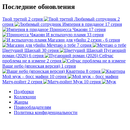
Последние обновления
Твой третий
2 серия
Любимый сотрудник
2
серия
Империя в приданое
17 серия
Принцесса Чжаоян
17 серия
И вспыхнуло пламя
33 серия
Магазин для убийц
2 сезон - 6 серия
Мечтаю о тебе
7 серия
Цветущий Шанхай
30 серия
Пугающий
роман (2026)
6 серия
Сейчас
проблема не в измене
2 серия
Ваше небо (японская версия)
1 серия
Квартира
8 серия
Мой муж – босс мафии
10 серия
Матч-пойнт
2 серия
Муж
10 серия
Подборки
Коллекции
Жанры
Правообладателям
Политика конфиденциальности