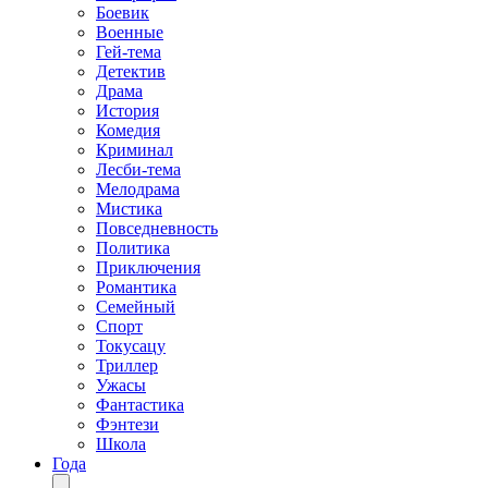
Боевик
Военные
Гей-тема
Детектив
Драма
История
Комедия
Криминал
Лесби-тема
Мелодрама
Мистика
Повседневность
Политика
Приключения
Романтика
Семейный
Спорт
Токусацу
Триллер
Ужасы
Фантастика
Фэнтези
Школа
Года