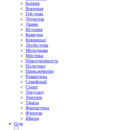
Боевик
Военные
Гей-тема
Детектив
Драма
История
Комедия
Криминал
Лесби-тема
Мелодрама
Мистика
Повседневность
Политика
Приключения
Романтика
Семейный
Спорт
Токусацу
Триллер
Ужасы
Фантастика
Фэнтези
Школа
Года