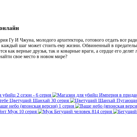
 онлайн
ория Гу И Чжуна, молодого архитектора, готового отдать все рад
е каждый шаг может стоить ему жизни. Обвиненный в предательс
я как верные друзья, так и коварные враги, а сердце его делят 
найти свое место в новом мире?
я убийц
2 сезон - 6 серия
Империя в прида
Цветущий Шанхай
30 серия
Пугающий
аше небо (японская версия)
1 серия
Муж
10 серия
Бегущий человек
814 серия