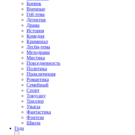
Боевик
Военные
Гей-тема
Детектив
Драма
История
Комедия
Криминал
Лесби-тема
Мелодрама
Мистика
Повседневность
Политика
Приключения
Романтика
Семейный
Спорт
Токусацу
Триллер
Ужасы
Фантастика
Фэнтези
Школа
Года