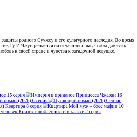
и защиты родного Сучжоу и его культурного наследия. Во время
тве, Гу И Чжун решается на отчаянный шаг, чтобы доказать
любовь к своей стране и чувства к загадочной девушке,
ное
15 серия
Принцесса Чжаоян
16
 роман (2026)
6 серия
Сейчас
Квартира
8 серия
Мой муж – босс мафии
10
Кризис влюбленности в классе
2 серия