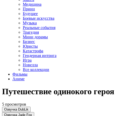
Медицина
Принц
Будущее
Боевые искусства
Музыка
Реальные события
Трагедия
Мини дорамы
Бизнес
Юристы
Катастрофа
Гендерная интрига
Игра
Новелла
Все коллекции
Фильмы
Аниме
Путешествие одинокого героя 
5 просмотров
Озвучка DubLik
Озвучка Jade Fox