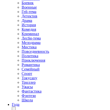
Боевик
Военные
Гей-тема
Детектив
Драма
История
Комедия
Криминал
Лесби-тема
Мелодрама
Мистика
Повседневность
Политика
Приключения
Романтика
Семейный
Спорт
Токусацу
Триллер
Ужасы
Фантастика
Фэнтези
Школа
Года