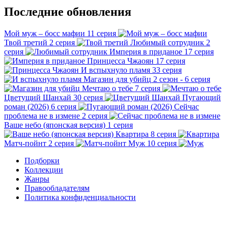
Последние обновления
Мой муж – босс мафии
11 серия
Твой третий
2 серия
Любимый сотрудник
2
серия
Империя в приданое
17 серия
Принцесса Чжаоян
17 серия
И вспыхнуло пламя
33 серия
Магазин для убийц
2 сезон - 6 серия
Мечтаю о тебе
7 серия
Цветущий Шанхай
30 серия
Пугающий
роман (2026)
6 серия
Сейчас
проблема не в измене
2 серия
Ваше небо (японская версия)
1 серия
Квартира
8 серия
Матч-пойнт
2 серия
Муж
10 серия
Подборки
Коллекции
Жанры
Правообладателям
Политика конфиденциальности