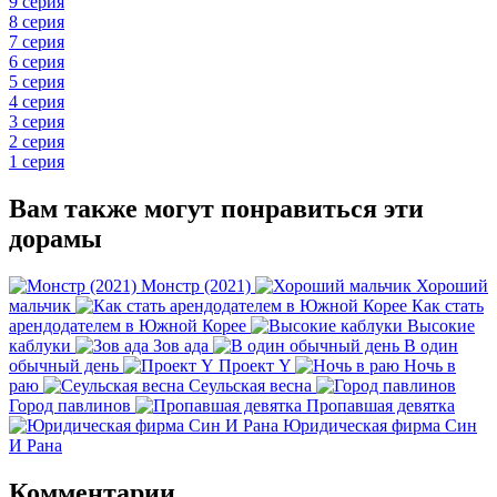
9 серия
8 серия
7 серия
6 серия
5 серия
4 серия
3 серия
2 серия
1 серия
Вам также могут понравиться эти
дорамы
Монстр (2021)
Хороший
мальчик
Как стать
арендодателем в Южной Корее
Высокие
каблуки
Зов ада
В один
обычный день
Проект Y
Ночь в
раю
Сеульская весна
Город павлинов
Пропавшая девятка
Юридическая фирма Син
И Рана
Комментарии