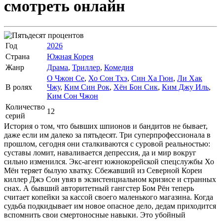
смотреть онлайн
Год
2026
Страна
Южная Корея
Жанр
Драма
,
Триллер
,
Комедия
О Чжон Се
,
Хо Сон Тхэ
,
Син Ха Гюн
,
Ли Хак
В ролях
Чжу
,
Ким Син Рок
,
Хён Бон Сик
,
Ким Джу Иль
,
Ким Сон Чжон
Количество
12
серий
История о том, что бывших шпионов и бандитов не бывает,
даже если им далеко за пятьдесят. Три суперпрофессионала в
прошлом, сегодня они сталкиваются с суровой реальностью:
суставы ломит, наваливается депрессия, да и мир вокруг
сильно изменился. Экс-агент южнокорейской спецслужбы Хо
Мён теряет былую хватку. Сбежавший из Северной Кореи
киллер Джэ Сон увяз в экзистенциальном кризисе и странных
снах. А бывший авторитетный гангстер Бом Рён теперь
считает копейки за кассой своего маленького магазина. Когда
судьба подкидывает им новое опасное дело, дедам приходится
вспомнить свои смертоносные навыки. Это убойный