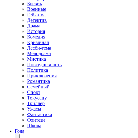
Боевик
Военные
Гей-тема
Детектив
Драма
История
Комедия
Криминал
Лесби-тема
Мелодрама
Мистика
Повседневность
Политика
Приключения
Романтика
Семейный
Спорт
Токусацу
Триллер
Ужасы
Фантастика
Фэнтези
Школа
Года