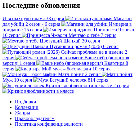
Последние обновления
И вспыхнуло пламя
33 серия
Магазин
для убийц
2 сезон - 6 серия
Империя в
приданое
15 серия
Принцесса Чжаоян
16 серия
Мечтаю о тебе
7 серия
Цветущий Шанхай
30 серия
Пугающий роман (2026)
6 серия
Сейчас проблема не в измене
2
серия
Ваше небо (японская
версия)
1 серия
Квартира
8
серия
Мой муж – босс мафии
10 серия
Матч-пойнт
2 серия
Муж
10 серия
Бегущий человек
814 серия
Кризис влюбленности в классе
2 серия
Подборки
Коллекции
Жанры
Правообладателям
Политика конфиденциальности