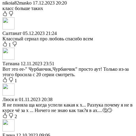
nikoia82masko
17.12.2023 20:20
класс больше таких
Салтанат
05.12.2023 21:24
Классный сериал про любовь спасибо всем
1
Татиана
12.11.2023 23:51
Вот это ее-" Чурбанчик,Чурбанчик" просто аут! Только из-за
этого бросила с 20 серии смотреть.
1
Люся и
01.11.2023 20:38
Я не поняла ща когда успели какая к х... Разлука почему я не в
курсе чё за х ... Ничего не знаю как так?я в ах....🤔🙄
2
Елена
12.10.2023 09:06