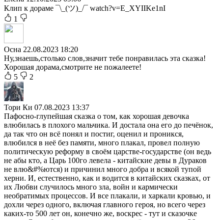
Клип к дораме ¯\_(ツ)_/¯ watch?v=E_XYIIKe1nI
1
Осна
22.08.2023 18:20
Ну,знаешь,столько слов,значит тебе понравилась эта сказка!
Хорошая дорама,смотрите не пожалеете!
5
2
Тори Ки
07.08.2023 13:37
Пафосно-глупейшая сказка о том, как хорошая девочка
влюбилась в плохого мальчика. И достала она его до печёнок,
да так что он всё понял и постиг, оценил и проникся,
влюбился в неё без памяти, много плакал, провел полную
политическую реформу в своём царстве-государстве (он ведь
не абы кто, а Царь 100го левела - китайские девы в Дураков
не влю&#%ются) и причинил много добра и всякой тупой
херни. И, естественно, как и водится в китайских сказках, от
их Любви случилось много зла, войн и кармически
необратимых процессов. И все плакали, и харкали кровью, и
дохли через одного, включая главного героя, но всего через
каких-то 500 лет он, конечно же, воскрес - тут и сказочке