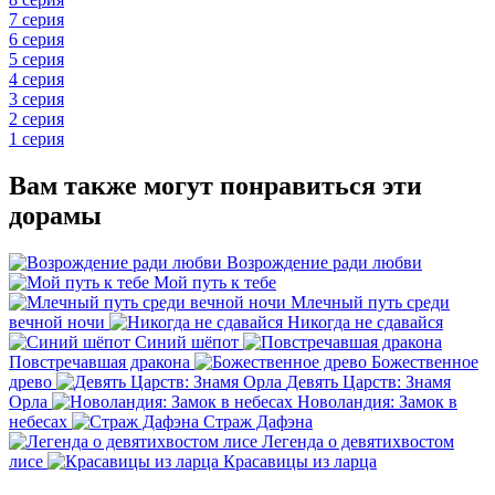
7 серия
6 серия
5 серия
4 серия
3 серия
2 серия
1 серия
Вам также могут понравиться эти
дорамы
Возрождение ради любви
Мой путь к тебе
Млечный путь среди
вечной ночи
Никогда не сдавайся
Синий шёпот
Повстречавшая дракона
Божественное
древо
Девять Царств: Знамя
Орла
Новоландия: Замок в
небесах
Страж Дафэна
Легенда о девятихвостом
лисе
Красавицы из ларца