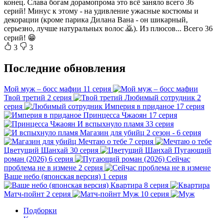
конец. Слава богам дорамопрома это всё заняло всего 36
серий! Минус к этому - на удивление ужасные костюмы и
декорации (кроме парика Дилана Вана - он шикарный,
серьезно, лучше натуральных волос 🙇). Из плюсов... Всего 36
серий! 😁
3
3
Последние обновления
Мой муж – босс мафии
11 серия
Твой третий
2 серия
Любимый сотрудник
2
серия
Империя в приданое
17 серия
Принцесса Чжаоян
17 серия
И вспыхнуло пламя
33 серия
Магазин для убийц
2 сезон - 6 серия
Мечтаю о тебе
7 серия
Цветущий Шанхай
30 серия
Пугающий
роман (2026)
6 серия
Сейчас
проблема не в измене
2 серия
Ваше небо (японская версия)
1 серия
Квартира
8 серия
Матч-пойнт
2 серия
Муж
10 серия
Подборки