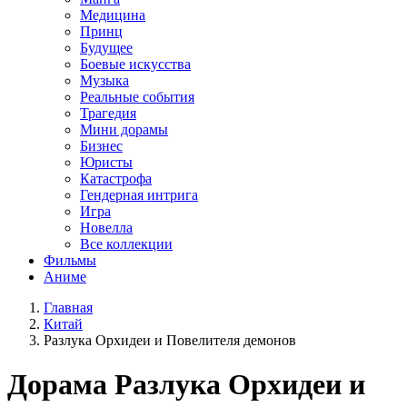
Медицина
Принц
Будущее
Боевые искусства
Музыка
Реальные события
Трагедия
Мини дорамы
Бизнес
Юристы
Катастрофа
Гендерная интрига
Игра
Новелла
Все коллекции
Фильмы
Аниме
Главная
Китай
Разлука Орхидеи и Повелителя демонов
Дорама
Разлука Орхидеи и