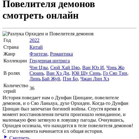
Повелителя демонов
смотреть онлайн
Год
2022
Страна
Китай
Жанр
Фэнтези
,
Романтика
Коллекции
Гендерная интрига
Чэн Цзы
,
Сюй Хай Цяо
,
Ван Юэ И
,
Чэнь Жо
В ролях
Сюань
,
Ван Хэ Ди
,
Юй Шу Синь
,
Го Сяо Тин
,
Линь Бай Жуй
,
Пэн Бо
,
Чжан Лин Хэ
Количество
36
серий
История поведает нам о Дунфан Цинцане, повелителе
демонов, и о Сяо Ланьхуа, духе Орхидеи. Когда-то Дунфан
Цинцан был запечатан богиней войны. Спустя время в
момент восстановления печати произошло невиданное, и
маленькую фею затянуло в ловушку пагоды. Очнувшись,
Орхидея осознала, что находится в теле повелителя демонов!
С этого момента начинается их общая история.
Смотреть