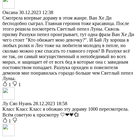
Оксана
30.12.2023 12:38
Смотрела впервые дораму в этом жанре. Ван Хе Ди
бесподобно сыграл. Главная героиня тоже красавица. После
этого решила посмотреть Светлый пепел Луны. Сквозь
призму Разлуки пепел проигрывает, тут одна фраза Ван Хе Ди
чего стоит "Кто обижает мою девочку?". И Бай Лу хороша в
любых ролях и Лео тоже на любителя молодец в пепле, но
сколько можно уже спасать то главного героя? В Разлуке всё
не так, он самый могущественный и непобедимый во всех
мирах, и защищает её от всех бед в которые она с завидным
постоянством попадает. Разлука орхидеи и повелителя
демонов мне понравилась гораздо больше чем Светлый пепел
Луны.
1
1
Лу Сяо Нуань
28.12.2023 18:58
Класс Класс Класс я обожаю эту дораму 1000 пересмотрела.
Всём советую к просмотру 🤍❤💗💞
1