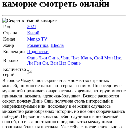
каморке
смотреть онлайн
Год
2021
Страна
Китай
Канал
Mango TV
Жанр
Романтика
,
Школа
Коллекции
Подростки
Фань Чжи Синь
,
Чэнь Чжэ Юань
,
Сюй Мэн Цзе
,
В ролях
Ли Гэн Си
,
Ван Цзэ Сюань
Количество
24
серий
В голове Чжоу Сиюэ скрывается множество странных
мыслей, но многие называют героя – гением. По соседству с
мужчиной проживает очаровательная девица, которую многие
привыкли называть «девочка-Золушка». Вскоре раскроется
секрет, почему Динь Сянь получила столь интересный и
непредсказуемый ник, поскольку в её жизни случалось
множество разнообразных историй, но все они оборачивались
победой. Первое знакомство ребят случилось в необычный
способ, но из-за постоянного недовольства между ними
возникала большая преграда. Уже сейчас, после длительного