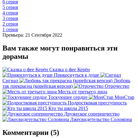
6 серия
5 серия
4 серия
3 серия
2 серия
1 серия
Премьера: 21 Сентября 2022
Вам также могут понравиться эти
дорамы
Сказка о фее Керён
Прикоснуться к душе
Сигнал
Любовь
так прекрасна (корейская версия)
Отрочество
Месть от третьего лица
Тоскующее сердце
МонСтар
Подростковая преступность
Кто ты школа 2015
Дружеское соперничество
Лжесвидетельство Соломона
Комментарии (5)