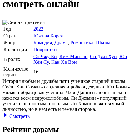
смотреть онлайн
Год
2022
Страна
Южная Корея
Жанр
Комедия
,
Драма
,
Романтика
,
Школа
Коллекции
Подростки
Со Чжу Ён
,
Ким Мин Гю
,
Со Джи Хун
,
Юн
В ролях
Хён Су
,
Кан Хе Вон
Количество
16
серий
История любви и дружбы пяти учеников старшей школы
Соён. Хан Соман - сердечная и робкая девушка. Юн Боми -
милая и образцовая ученица. Чхве Джинён любит игры и
кажется всем недружелюбным. Ли Джэмин - популярный
ученик с непростым прошлым. Ли Хамин кажется яркой
личностью, но в нем есть и темная сторона.
Смотреть
Рейтинг дорамы