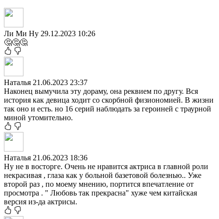
Ли Ми Ну
29.12.2023 10:26
🤔🤔🤔
Наталья
21.06.2023 23:37
Наконец вымучила эту дораму, она реквием по другу. Вся
история как девица ходит со скорбной физиономией. В жизни
так оно и есть. но 16 серий наблюдать за героиней с траурной
миной утомительно.
Наталья
21.06.2023 18:36
Ну не в восторге. Очень не нравится актриса в главной роли
некрасивая , глаза как у больной базетовой болезнью.. Уже
второй раз , по моему мнению, портится впечатление от
просмотра . " Любовь так прекрасна" хуже чем китайская
версия из-да актрисы.