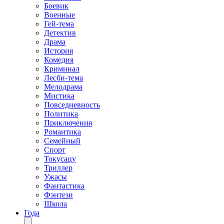
Боевик
Военные
Гей-тема
Детектив
Драма
История
Комедия
Криминал
Лесби-тема
Мелодрама
Мистика
Повседневность
Политика
Приключения
Романтика
Семейный
Спорт
Токусацу
Триллер
Ужасы
Фантастика
Фэнтези
Школа
Года