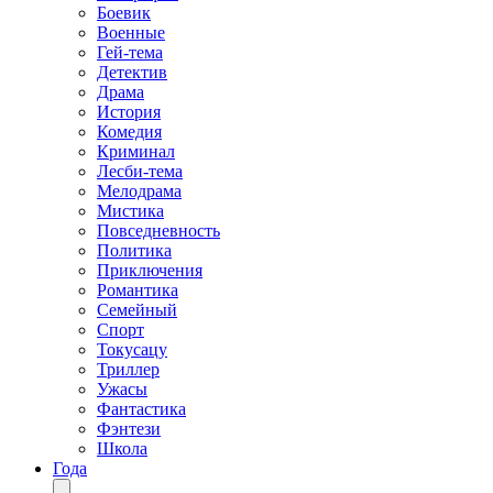
Боевик
Военные
Гей-тема
Детектив
Драма
История
Комедия
Криминал
Лесби-тема
Мелодрама
Мистика
Повседневность
Политика
Приключения
Романтика
Семейный
Спорт
Токусацу
Триллер
Ужасы
Фантастика
Фэнтези
Школа
Года