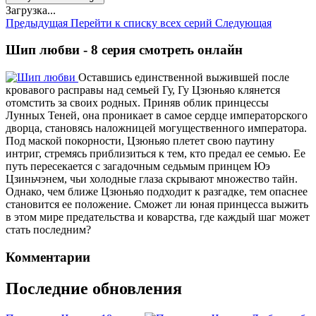
Загрузка...
Предыдущая
Перейти к списку всех серий
Следующая
Шип любви - 8 серия смотреть онлайн
Оставшись единственной выжившей после
кровавого расправы над семьей Гу, Гу Цзюньяо клянется
отомстить за своих родных. Приняв облик принцессы
Лунных Теней, она проникает в самое сердце императорского
дворца, становясь наложницей могущественного императора.
Под маской покорности, Цзюньяо плетет свою паутину
интриг, стремясь приблизиться к тем, кто предал ее семью. Ее
путь пересекается с загадочным седьмым принцем Юэ
Цзиньчэнем, чьи холодные глаза скрывают множество тайн.
Однако, чем ближе Цзюньяо подходит к разгадке, тем опаснее
становится ее положение. Сможет ли юная принцесса выжить
в этом мире предательства и коварства, где каждый шаг может
стать последним?
Комментарии
Последние обновления