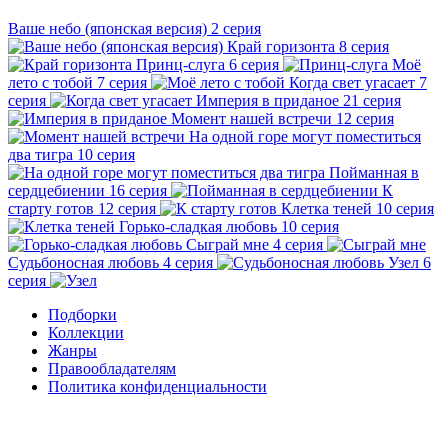
Ваше небо (японская версия)
2 серия
Край горизонта
8 серия
Принц-слуга
6 серия
Моё
лето с тобой
7 серия
Когда свет угасает
7
серия
Империя в приданое
21 серия
Момент нашей встречи
12 серия
На одной горе могут поместиться
два тигра
10 серия
Пойманная в
сердцебиении
16 серия
К
старту готов
12 серия
Клетка теней
10 серия
Горько-сладкая любовь
10 серия
Сыграй мне
4 серия
Судьбоносная любовь
4 серия
Узел
6
серия
Подборки
Коллекции
Жанры
Правообладателям
Политика конфиденциальности