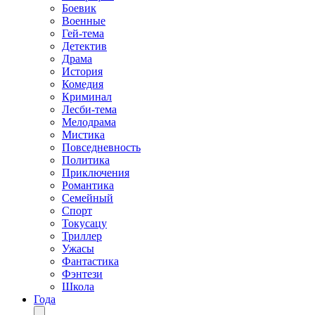
Боевик
Военные
Гей-тема
Детектив
Драма
История
Комедия
Криминал
Лесби-тема
Мелодрама
Мистика
Повседневность
Политика
Приключения
Романтика
Семейный
Спорт
Токусацу
Триллер
Ужасы
Фантастика
Фэнтези
Школа
Года