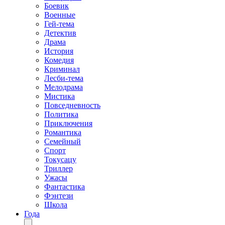
Боевик
Военные
Гей-тема
Детектив
Драма
История
Комедия
Криминал
Лесби-тема
Мелодрама
Мистика
Повседневность
Политика
Приключения
Романтика
Семейный
Спорт
Токусацу
Триллер
Ужасы
Фантастика
Фэнтези
Школа
Года