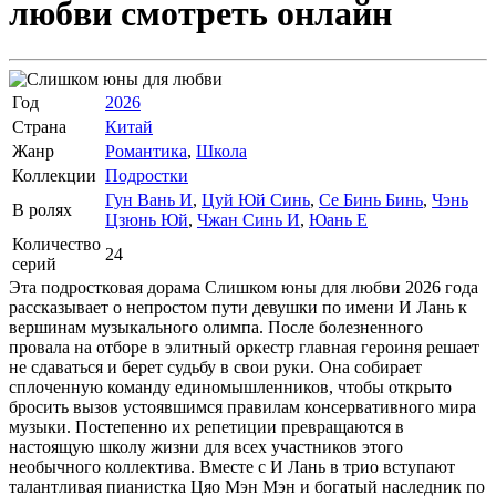
любви
смотреть онлайн
Год
2026
Страна
Китай
Жанр
Романтика
,
Школа
Коллекции
Подростки
Гун Вань И
,
Цуй Юй Синь
,
Се Бинь Бинь
,
Чэнь
В ролях
Цзюнь Юй
,
Чжан Синь И
,
Юань Е
Количество
24
серий
Эта подростковая дорама Слишком юны для любви 2026 года
рассказывает о непростом пути девушки по имени И Лань к
вершинам музыкального олимпа. После болезненного
провала на отборе в элитный оркестр главная героиня решает
не сдаваться и берет судьбу в свои руки. Она собирает
сплоченную команду единомышленников, чтобы открыто
бросить вызов устоявшимся правилам консервативного мира
музыки. Постепенно их репетиции превращаются в
настоящую школу жизни для всех участников этого
необычного коллектива. Вместе с И Лань в трио вступают
талантливая пианистка Цяо Мэн Мэн и богатый наследник по