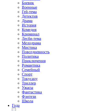
Боевик
Военные
Гей-тема
Детектив
Драма
История
Комедия
Криминал
Лесби-тема
Мелодрама
Мистика
Повседневность
Политика
Приключения
Романтика
Семейный
Спорт
Токусацу
Триллер
Ужасы
Фантастика
Фэнтези
Школа
Года