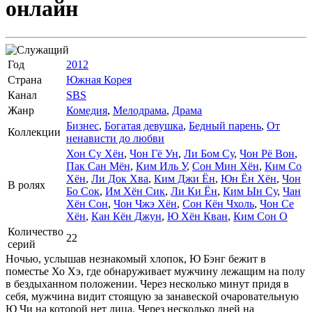
онлайн
Год
2012
Страна
Южная Корея
Канал
SBS
Жанр
Комедия
,
Мелодрама
,
Драма
Бизнес
,
Богатая девушка
,
Бедный парень
,
От
Коллекции
ненависти до любви
Хон Су Хён
,
Чон Гё Ун
,
Ли Бом Су
,
Чон Рё Вон
,
Пак Сан Мён
,
Ким Иль У
,
Сон Мин Хён
,
Ким Со
Хён
,
Ли Док Хва
,
Ким Джи Ён
,
Юн Ён Хён
,
Чон
В ролях
Бо Сок
,
Им Хён Сик
,
Ли Ки Ён
,
Ким Ын Су
,
Чан
Хён Сон
,
Чон Чжэ Хён
,
Сон Кён Чхоль
,
Чон Се
Хён
,
Кан Кён Джун
,
Ю Хён Кван
,
Ким Сон О
Количество
22
серий
Ночью, услышав незнакомый хлопок, Ю Бэнг бежит в
поместье Хо Хэ, где обнаруживает мужчину лежащим на полу
в бездыханном положении. Через несколько минут придя в
себя, мужчина видит стоящую за занавеской очаровательную
Ю Чи на которой нет лица. Через несколько дней на