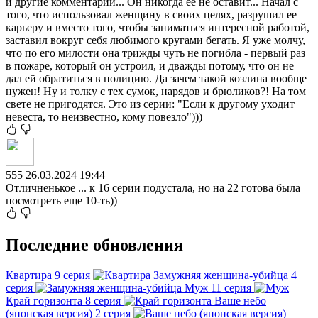
и другие комментарии... Он никогда ее не оставит... Начал с
того, что использовал женщину в своих целях, разрушил ее
карьеру и вместо того, чтобы заниматься интересной работой,
заставил вокруг себя любимого кругами бегать. Я уже молчу,
что по его милости она трижды чуть не погибла - первый раз
в пожаре, который он устроил, и дважды потому, что он не
дал ей обратиться в полицию. Да зачем такой козлина вообще
нужен! Ну и толку с тех сумок, нарядов и брюликов?! На том
свете не пригодятся. Это из серии: "Если к другому уходит
невеста, то неизвестно, кому повезло")))
555
26.03.2024 19:44
Отличненькое ... к 16 серии подустала, но на 22 готова была
посмотреть еще 10-ть))
Последние обновления
Квартира
9 серия
Замужняя женщина-убийца
4
серия
Муж
11 серия
Край горизонта
8 серия
Ваше небо
(японская версия)
2 серия