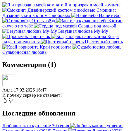
Я и призрак в моей комнате
Смокинг:
Дизайнерский костюм с любовью
Наше небо
Отель звёзд
Зантис,
скучаю по тебе
Сердца под маской
Безумная любовь Му-Му
Простачок
Когда
падают апельсины
Цветочный парень
Край горизонта
Судьбоносная любовь
Комментарии (1)
Алла
17.03.2026 16:47
И почему сервер не отвечает?
Последние обновления
Любовь как искупление
30 серия
Пугающий роман (2026)
7 серия