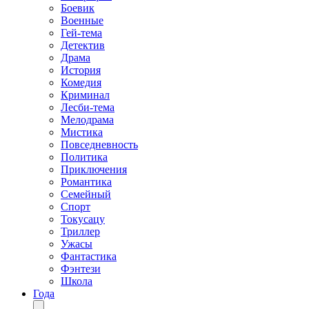
Боевик
Военные
Гей-тема
Детектив
Драма
История
Комедия
Криминал
Лесби-тема
Мелодрама
Мистика
Повседневность
Политика
Приключения
Романтика
Семейный
Спорт
Токусацу
Триллер
Ужасы
Фантастика
Фэнтези
Школа
Года