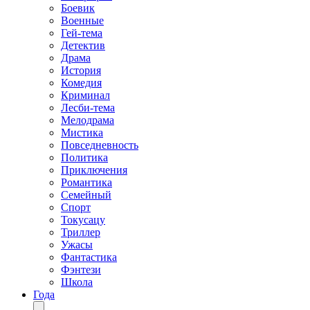
Боевик
Военные
Гей-тема
Детектив
Драма
История
Комедия
Криминал
Лесби-тема
Мелодрама
Мистика
Повседневность
Политика
Приключения
Романтика
Семейный
Спорт
Токусацу
Триллер
Ужасы
Фантастика
Фэнтези
Школа
Года