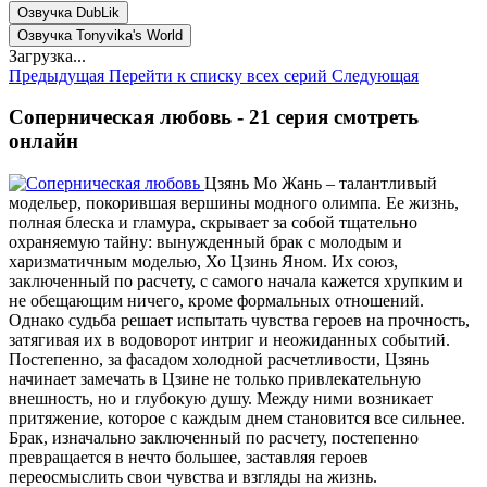
Озвучка DubLik
Озвучка Tonyvika's World
Загрузка...
Предыдущая
Перейти к списку всех серий
Следующая
Соперническая любовь - 21 серия смотреть
онлайн
Цзянь Мо Жань – талантливый
модельер, покорившая вершины модного олимпа. Ее жизнь,
полная блеска и гламура, скрывает за собой тщательно
охраняемую тайну: вынужденный брак с молодым и
харизматичным моделью, Хо Цзинь Яном. Их союз,
заключенный по расчету, с самого начала кажется хрупким и
не обещающим ничего, кроме формальных отношений.
Однако судьба решает испытать чувства героев на прочность,
затягивая их в водоворот интриг и неожиданных событий.
Постепенно, за фасадом холодной расчетливости, Цзянь
начинает замечать в Цзине не только привлекательную
внешность, но и глубокую душу. Между ними возникает
притяжение, которое с каждым днем становится все сильнее.
Брак, изначально заключенный по расчету, постепенно
превращается в нечто большее, заставляя героев
переосмыслить свои чувства и взгляды на жизнь.