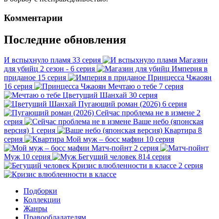
Комментарии
Последние обновления
И вспыхнуло пламя
33 серия
Магазин
для убийц
2 сезон - 6 серия
Империя в
приданое
15 серия
Принцесса Чжаоян
16 серия
Мечтаю о тебе
7 серия
Цветущий Шанхай
30 серия
Пугающий роман (2026)
6 серия
Сейчас проблема не в измене
2
серия
Ваше небо (японская
версия)
1 серия
Квартира
8
серия
Мой муж – босс мафии
10 серия
Матч-пойнт
2 серия
Муж
10 серия
Бегущий человек
814 серия
Кризис влюбленности в классе
2 серия
Подборки
Коллекции
Жанры
Правообладателям