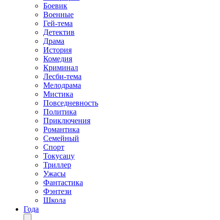
Боевик
Военные
Гей-тема
Детектив
Драма
История
Комедия
Криминал
Лесби-тема
Мелодрама
Мистика
Повседневность
Политика
Приключения
Романтика
Семейный
Спорт
Токусацу
Триллер
Ужасы
Фантастика
Фэнтези
Школа
Года