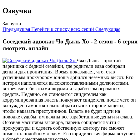
Озвучка
Загрузка...
Предыдущая
Перейти к списку всех серий
Следующая
Соседский адвокат Чо Дыль Хо - 2 сезон - 6 серия
смотреть онлайн
Чжо Дыль – простой
парнишка с бедной семейки, где родители едва собирали
деньги для пропитания. Время показывает, что, став
успешным прокурором юноша добился неземных высот. Его
история наполняется высокопоставленными должностями,
встречами с богатыми людьми и заработком огромных
средств. Недавно, он становится свидетелем как
коррумпированная власть подкупает свидетеля, после чего он
вынужден самостоятельно обратиться к стороне защиты,
чтобы наказать преступников. Власть не будет идти на
поводке судьбы, им важны все заработанные деньги и слава.
Осознав масштабы заговора, парень собирается уйти с
прокуратуры и сделать собственную контору где сможет
помогать подобным людям. Его юридическая фирма вступает
в борьбу с несправедливостью.