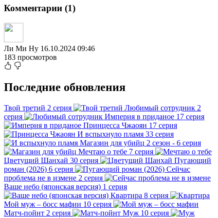
Комментарии (1)
Ли Ми Ну
16.10.2024 09:46
183 просмотров
Последние обновления
Твой третий
2 серия
Любимый сотрудник
2
серия
Империя в приданое
17 серия
Принцесса Чжаоян
17 серия
И вспыхнуло пламя
33 серия
Магазин для убийц
2 сезон - 6 серия
Мечтаю о тебе
7 серия
Цветущий Шанхай
30 серия
Пугающий
роман (2026)
6 серия
Сейчас
проблема не в измене
2 серия
Ваше небо (японская версия)
1 серия
Квартира
8 серия
Мой муж – босс мафии
10 серия
Матч-пойнт
2 серия
Муж
10 серия