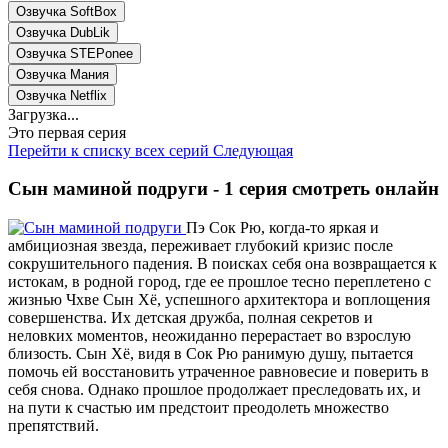
Озвучка SoftBox
Озвучка DubLik
Озвучка STEPonee
Озвучка Мания
Озвучка Netflix
Загрузка...
Это первая серия
Перейти к списку всех серий
Следующая
Сын маминой подруги - 1 серия смотреть онлайн
Пэ Сок Рю, когда-то яркая и
амбициозная звезда, переживает глубокий кризис после
сокрушительного падения. В поисках себя она возвращается к
истокам, в родной город, где ее прошлое тесно переплетено с
жизнью Чхве Сын Хё, успешного архитектора и воплощения
совершенства. Их детская дружба, полная секретов и
неловких моментов, неожиданно перерастает во взрослую
близость. Сын Хё, видя в Сок Рю ранимую душу, пытается
помочь ей восстановить утраченное равновесие и поверить в
себя снова. Однако прошлое продолжает преследовать их, и
на пути к счастью им предстоит преодолеть множество
препятствий.