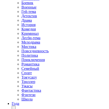
Боевик
Военные
Гей-тема
Детектив
Драма
История
Комедия
Криминал
Лесби-тема
Мелодрама
Мистика
Повседневность
Политика
Приключения
Романтика
Семейный
Спорт
Токусацу
Триллер
Ужасы
Фантастика
Фэнтези
Школа
Года