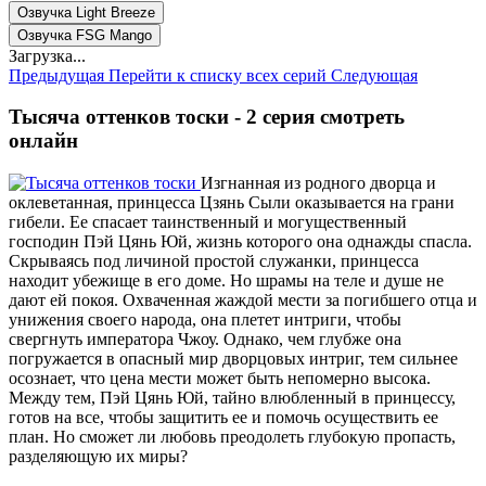
Озвучка Light Breeze
Озвучка FSG Mango
Загрузка...
Предыдущая
Перейти к списку всех серий
Следующая
Тысяча оттенков тоски - 2 серия смотреть
онлайн
Изгнанная из родного дворца и
оклеветанная, принцесса Цзянь Сыли оказывается на грани
гибели. Ее спасает таинственный и могущественный
господин Пэй Цянь Юй, жизнь которого она однажды спасла.
Скрываясь под личиной простой служанки, принцесса
находит убежище в его доме. Но шрамы на теле и душе не
дают ей покоя. Охваченная жаждой мести за погибшего отца и
унижения своего народа, она плетет интриги, чтобы
свергнуть императора Чжоу. Однако, чем глубже она
погружается в опасный мир дворцовых интриг, тем сильнее
осознает, что цена мести может быть непомерно высока.
Между тем, Пэй Цянь Юй, тайно влюбленный в принцессу,
готов на все, чтобы защитить ее и помочь осуществить ее
план. Но сможет ли любовь преодолеть глубокую пропасть,
разделяющую их миры?