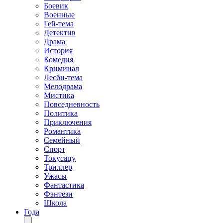
Боевик
Военные
Гей-тема
Детектив
Драма
История
Комедия
Криминал
Лесби-тема
Мелодрама
Мистика
Повседневность
Политика
Приключения
Романтика
Семейный
Спорт
Токусацу
Триллер
Ужасы
Фантастика
Фэнтези
Школа
Года