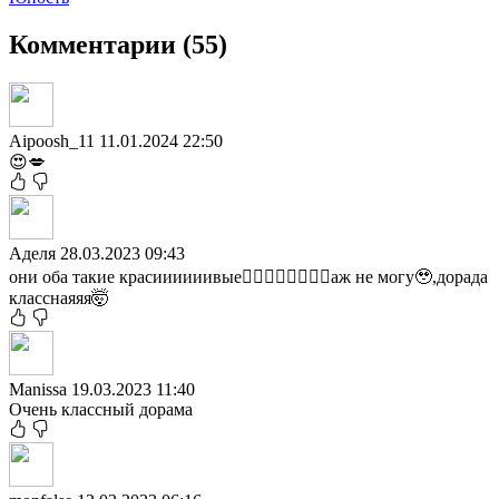
Комментарии (55)
Aipoosh_11
11.01.2024 22:50
😍💋
Аделя
28.03.2023 09:43
они оба такие красиииииивые❤️‍🔥❤️‍🔥❤️‍🔥❤️‍🔥аж не могу🥹,дорада
класснаяяя🤯
Manissa
19.03.2023 11:40
Очень классный дорама