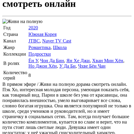
смотреть онлайн
Год
2020
Страна
Южная Корея
Канал
JTBC
,
Naver TV Cast
Жанр
Романтика
,
Школа
Коллекции
Подростки
Ён У
,
Чон Да Бин
,
Ян Хе Джи
,
Хван Мин Хён
,
В ролях
Но Джон Хён
,
У Да Би
,
Чхве Бён Чан
Количество
8
серий
В прямом эфире / Живи на полную дорама смотреть онлайн.
Пэк Хо, интересная молодая персона, умеющая показать себя,
как товарный вид. Парни в школе без ума от красавицы, она
понравилась внешностью, умело выговаривает все слова,
словно богатая игрушка. Она является популярной не только в
школе, среди учеников и руководителей, но и имеет
страничку в социальных сетях. Там, всегда получает большое
количество комплиментов, купается во славе и верит, что на
пути стоят лишь светлые люди. Девушка имеет один
недостаток: у неё ужасный снисходительный характер.