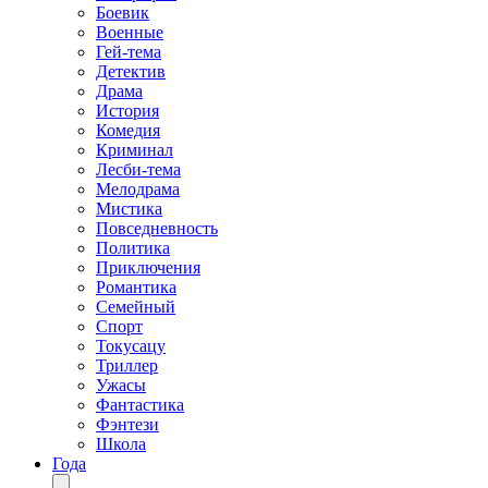
Боевик
Военные
Гей-тема
Детектив
Драма
История
Комедия
Криминал
Лесби-тема
Мелодрама
Мистика
Повседневность
Политика
Приключения
Романтика
Семейный
Спорт
Токусацу
Триллер
Ужасы
Фантастика
Фэнтези
Школа
Года