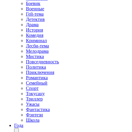
Боевик
Военные
Гей-тема
Детектив
Драма
История
Комедия
Криминал
Лесби-тема
Мелодрама
Мистика
Повседневность
Политика
Приключения
Романтика
Семейный
Спорт
Токусацу
Триллер
Ужасы
Фантастика
Фэнтези
Школа
Года