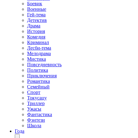
Боевик
Военные
Гей-тема
Детектив
Драма
История
Комедия
Криминал
Лесби-тема
Мелодрама
Мистика
Повседневность
Политика
Приключения
Романтика
Семейный
Спорт
Токусацу
Триллер
Ужасы
Фантастика
Фэнтези
Школа
Года