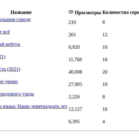
Название
Количество сер
Просмотры
ольшом городе
210
8
т всё
201
12
й вебтун
6,920
16
21)
11,768
16
ть (2021)
40,008
20
ие уроки
27,905
10
еродового ухода
2,226
8
а языка: Наши девятнадцать лет
12,127
16
6,395
4