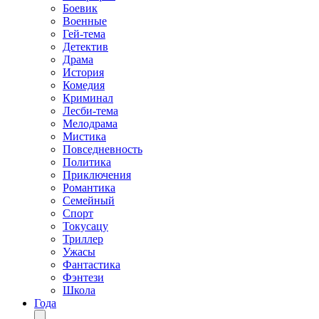
Боевик
Военные
Гей-тема
Детектив
Драма
История
Комедия
Криминал
Лесби-тема
Мелодрама
Мистика
Повседневность
Политика
Приключения
Романтика
Семейный
Спорт
Токусацу
Триллер
Ужасы
Фантастика
Фэнтези
Школа
Года