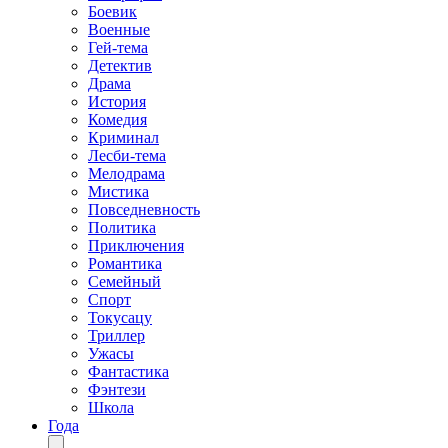
Боевик
Военные
Гей-тема
Детектив
Драма
История
Комедия
Криминал
Лесби-тема
Мелодрама
Мистика
Повседневность
Политика
Приключения
Романтика
Семейный
Спорт
Токусацу
Триллер
Ужасы
Фантастика
Фэнтези
Школа
Года