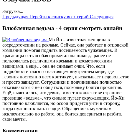
Загрузка...
Предыдущая
Перейти к списку всех серий
Следующая
Влюбленная ведьма - 4 серия смотреть онлайн
Ма Йо – известная женщина в
сосредоточении на рекламе. Сейчас, она работает в отцовской
компании помогая поднять посещаемость чужеземцев. В
красавицы есть особая примета: она никогда ранее не
пользовалась различными кремами и косметическими
вещицами, а ещё… она не снимает очки. Что, если
подробности гласят о настоящем внутреннем мире, где
героиня постоянно всех критикует, высказывает недовольство
и просто завидует. Сотрудники и подчиненные полностью
отказываются с ней общаться, поскольку боятся проклятия.
Ещё, выяснилось, что девица имеет в коллективе странное
прозвище «ведьма», что сильно пугает окружающих. Йо-Хи
постоянно влюбляется, но особи придется уйти в сторону,
когда нужно открыть сердце. Обращение к мужчинам
исключительно по работе, она боится довериться и разбить
свои мечты.
Комментарии