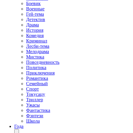
Боевик
Военные
Гей-тема
Детектив
Драма
История
Комедия
Криминал
Лесби-тема
Мелодрама
Мистика
Повседневность
Политика
Приключения
Романтика
Семейный
Спорт
Токусацу
Триллер
Ужасы
Фантастика
Фэнтези
Школа
Года