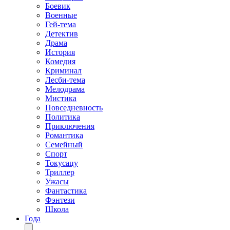
Боевик
Военные
Гей-тема
Детектив
Драма
История
Комедия
Криминал
Лесби-тема
Мелодрама
Мистика
Повседневность
Политика
Приключения
Романтика
Семейный
Спорт
Токусацу
Триллер
Ужасы
Фантастика
Фэнтези
Школа
Года