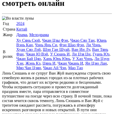
смотреть онлайн
Год
2024
Страна
Китай
Жанр
Драма
,
Мелодрама
Ху Сянь Сюй
,
Чжан Цзы Фэн
,
Чжао Сяо Тан
,
Юань
Вэнь Кан
,
Чэнь Янь Си
,
Фэн Шао Фэн
,
Ли Чэнь
,
Хуан Сяо Лэй
,
Шэн Ган Шуай
,
Ван Ин Лу
,
Ван Тянь
В
Фан
,
Чжан Ю Вэй
,
У Сюань И
,
Ли Цзя Ци
,
Гуань Юэ
,
ролях
Чжан Бай Цяо
,
Хань Юнь Юнь
,
У Хао Чэнь
,
Ли Цзун
Хэн
,
Жэнь Кэ
,
Цянь И
,
Чжан Чжань И
,
Ян Цзю Лан
,
Мяо Чан Цзян
,
Чжао Ай Чэн
,
Мао Тао
Линь Сюшань и ее супруг Ван Жуй вынуждены строить свою
семейную жизнь в разных городах из-за плотных рабочих
графиков, что делает их встречи редкими и бесценными.
Чтобы исправить ситуацию и провести долгожданный
праздник вместе, пара отправляется в совместное
путешествие на поезде через всю страну. В ночной тиши, пока
состав мчится сквозь темноту, Линь Сюшань и Ван Жуй с
трепетом ожидают рассвета, погружаясь в атмосферу
искренних разговоров и новых открытий. В пути они