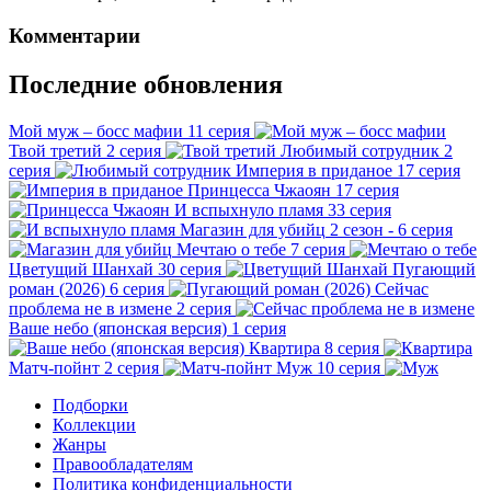
Комментарии
Последние обновления
Мой муж – босс мафии
11 серия
Твой третий
2 серия
Любимый сотрудник
2
серия
Империя в приданое
17 серия
Принцесса Чжаоян
17 серия
И вспыхнуло пламя
33 серия
Магазин для убийц
2 сезон - 6 серия
Мечтаю о тебе
7 серия
Цветущий Шанхай
30 серия
Пугающий
роман (2026)
6 серия
Сейчас
проблема не в измене
2 серия
Ваше небо (японская версия)
1 серия
Квартира
8 серия
Матч-пойнт
2 серия
Муж
10 серия
Подборки
Коллекции
Жанры
Правообладателям
Политика конфиденциальности