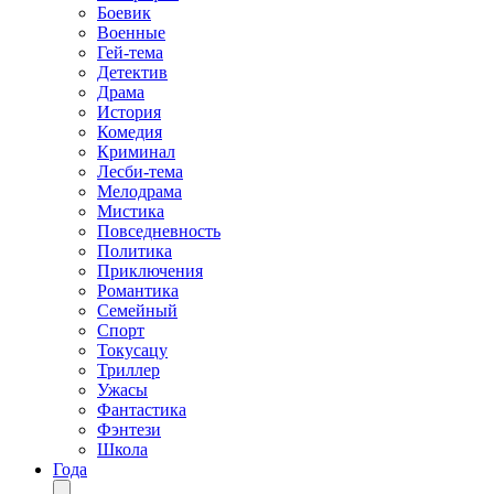
Боевик
Военные
Гей-тема
Детектив
Драма
История
Комедия
Криминал
Лесби-тема
Мелодрама
Мистика
Повседневность
Политика
Приключения
Романтика
Семейный
Спорт
Токусацу
Триллер
Ужасы
Фантастика
Фэнтези
Школа
Года