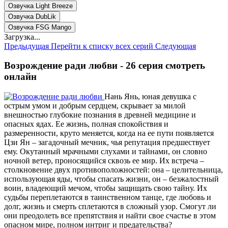
Озвучка Light Breeze
Озвучка DubLik
Озвучка FSG Mango
Загрузка...
Предыдущая
Перейти к списку всех серий
Следующая
Возрождение ради любви - 26 серия смотреть
онлайн
Нань Янь, юная девушка с
острым умом и добрым сердцем, скрывает за милой
внешностью глубокие познания в древней медицине и
опасных ядах. Ее жизнь, полная спокойствия и
размеренности, круто меняется, когда на ее пути появляется
Цзи Ян – загадочный мечник, чья репутация предшествует
ему. Окутанный мрачными слухами и тайнами, он словно
ночной ветер, проносящийся сквозь ее мир. Их встреча –
столкновение двух противоположностей: она – целительница,
использующая яды, чтобы спасать жизни, он – безжалостный
воин, владеющий мечом, чтобы защищать свою тайну. Их
судьбы переплетаются в таинственном танце, где любовь и
долг, жизнь и смерть сплетаются в сложный узор. Смогут ли
они преодолеть все препятствия и найти свое счастье в этом
опасном мире, полном интриг и предательства?