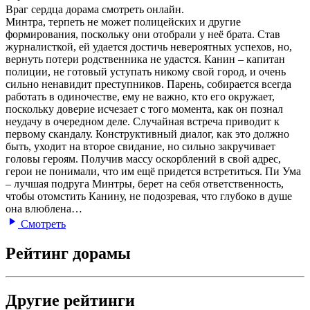
Враг сердца дорама смотреть онлайн.
Минтра, терпеть не может полицейских и другие
формирования, поскольку они отобрали у неё брата. Став
журналисткой, ей удается достичь невероятных успехов, но,
вернуть потери родственника не удастся. Канин – капитан
полиции, не готовый уступать никому свой город, и очень
сильно ненавидит преступников. Парень, собирается всегда
работать в одиночестве, ему не важно, кто его окружает,
поскольку доверие исчезает с того момента, как он познал
неудачу в очередном деле. Случайная встреча приводит к
первому скандалу. Конструктивный диалог, как это должно
быть, уходит на второе свидание, но сильно закручивает
головы героям. Получив массу оскорблений в свой адрес,
герои не понимали, что им ещё придется встретиться. Пи Ума
– лучшая подруга Минтры, берет на себя ответственность,
чтобы отомстить Канину, не подозревая, что глубоко в душе
она влюблена…
Смотреть
Рейтинг дорамы
Другие рейтинги