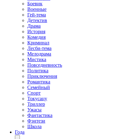
Боевик
Военные
Гей-тема
Детектив
Драма
История
Комедия
Криминал
Лесби-тема
Мелодрама
Мистика
Повседневность
Политика
Приключения
Романтика
Семейный
Спорт
Токусацу
Триллер
Ужасы
Фантастика
Фэнтези
Школа
Года