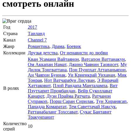
смотреть онлайн
Год
2017
Страна
Таиланд
Канал
Channel 7
Жанр
Романтика
,
Драма
,
Боевик
Коллекции
Друзья детства
,
От ненависти до любви
Кван Усамани Вайтаянон
,
Ватсапон Ваттанакун
,
Ом Аккапан Намат
,
Джино Чаянин Таовисет
,
Му
Дилок Тонгваттана
,
Пон Пунпхат Аттапаньяпон
,
Ан Чаяпон Буннак
,
Уи Криенкрай Унханан
,
Мик
Тонрая
,
Нот Ватчарабун Лисуван
,
Э Вирачай
Хаттаковит
,
Плой Рандапа Манталампа
,
Вит
В ролях
Пхутхарит Промбандан
,
Вейр Суколлават
Канарот
,
Дуэн Прайма Ратчата
,
Ратчанон
Супракоп
,
Порш Саран Сирилак
,
Тун Хиранясап
,
Панадда Комаратат
,
Тем Саветтачай Наксук
,
Раттанабаланг Тохссават
,
Сукас Бантавит
Тракунпанит
Количество
10
серий