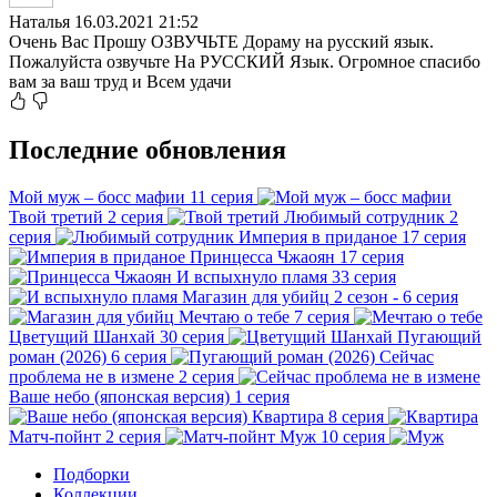
Наталья
16.03.2021 21:52
Очень Вас Прошу ОЗВУЧЬТЕ Дораму на русский язык.
Пожалуйста озвучьте На РУССКИЙ Язык. Огромное спасибо
вам за ваш труд и Всем удачи
Последние обновления
Мой муж – босс мафии
11 серия
Твой третий
2 серия
Любимый сотрудник
2
серия
Империя в приданое
17 серия
Принцесса Чжаоян
17 серия
И вспыхнуло пламя
33 серия
Магазин для убийц
2 сезон - 6 серия
Мечтаю о тебе
7 серия
Цветущий Шанхай
30 серия
Пугающий
роман (2026)
6 серия
Сейчас
проблема не в измене
2 серия
Ваше небо (японская версия)
1 серия
Квартира
8 серия
Матч-пойнт
2 серия
Муж
10 серия
Подборки
Коллекции