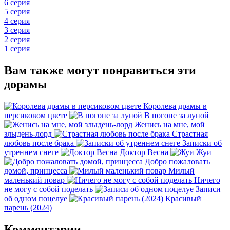
6 серия
5 серия
4 серия
3 серия
2 серия
1 серия
Вам также могут понравиться эти
дорамы
Королева драмы в
персиковом цвете
В погоне за луной
Женись на мне, мой
злыдень-лорд
Страстная
любовь после брака
Записки об
утреннем снеге
Доктор Весна
Жуи
Добро пожаловать
домой, принцесса
Милый
маленький повар
Ничего
не могу с собой поделать
Записи
об одном поцелуе
Красивый
парень (2024)
Комментарии