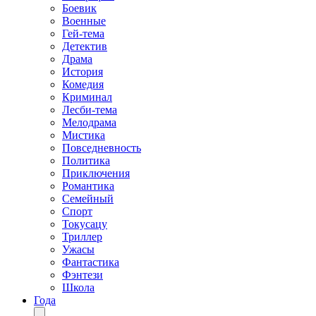
Боевик
Военные
Гей-тема
Детектив
Драма
История
Комедия
Криминал
Лесби-тема
Мелодрама
Мистика
Повседневность
Политика
Приключения
Романтика
Семейный
Спорт
Токусацу
Триллер
Ужасы
Фантастика
Фэнтези
Школа
Года