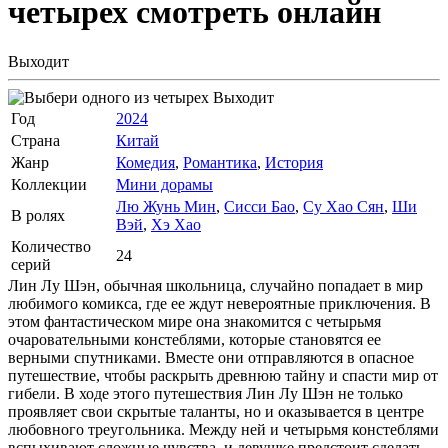
четырех
смотреть онлайн
Выходит
Выходит
Год
2024
Страна
Китай
Жанр
Комедия
,
Романтика
,
История
Коллекции
Мини дорамы
Лю Жунь Мин
,
Сисси Бао
,
Су Хао Сян
,
Ши
В ролях
Вэй
,
Хэ Хао
Количество
24
серий
Лин Лу Шэн, обычная школьница, случайно попадает в мир
любимого комикса, где ее ждут невероятные приключения. В
этом фантастическом мире она знакомится с четырьмя
очаровательными констеблями, которые становятся ее
верными спутниками. Вместе они отправляются в опасное
путешествие, чтобы раскрыть древнюю тайну и спасти мир от
гибели. В ходе этого путешествия Лин Лу Шэн не только
проявляет свои скрытые таланты, но и оказывается в центре
любовного треугольника. Между ней и четырьмя констеблями
вспыхивают сложные чувства, и девушке предстоит сделать