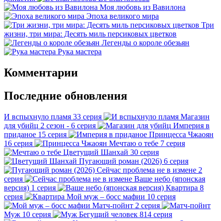
Моя любовь из Вавилона
Эпоха великого мира
Три
жизни, три мира: Десять миль персиковых цветков
Легенды о короле обезьян
Рука мастера
Комментарии
Последние обновления
И вспыхнуло пламя
33 серия
Магазин
для убийц
2 сезон - 6 серия
Империя в
приданое
15 серия
Принцесса Чжаоян
16 серия
Мечтаю о тебе
7 серия
Цветущий Шанхай
30 серия
Пугающий роман (2026)
6 серия
Сейчас проблема не в измене
2
серия
Ваше небо (японская
версия)
1 серия
Квартира
8
серия
Мой муж – босс мафии
10 серия
Матч-пойнт
2 серия
Муж
10 серия
Бегущий человек
814 серия