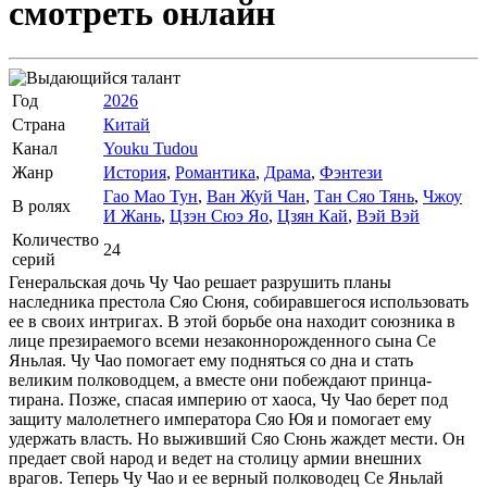
смотреть онлайн
Год
2026
Страна
Китай
Канал
Youku Tudou
Жанр
История
,
Романтика
,
Драма
,
Фэнтези
Гао Мао Тун
,
Ван Жуй Чан
,
Тан Сяо Тянь
,
Чжоу
В ролях
И Жань
,
Цзэн Сюэ Яо
,
Цзян Кай
,
Вэй Вэй
Количество
24
серий
Генеральская дочь Чу Чао решает разрушить планы
наследника престола Сяо Сюня, собиравшегося использовать
ее в своих интригах. В этой борьбе она находит союзника в
лице презираемого всеми незаконнорожденного сына Се
Яньлая. Чу Чао помогает ему подняться со дна и стать
великим полководцем, а вместе они побеждают принца-
тирана. Позже, спасая империю от хаоса, Чу Чао берет под
защиту малолетнего императора Сяо Юя и помогает ему
удержать власть. Но выживший Сяо Сюнь жаждет мести. Он
предает свой народ и ведет на столицу армии внешних
врагов. Теперь Чу Чао и ее верный полководец Се Яньлай