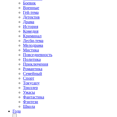
Боевик
Военные
Гей-тема
Детектив
Драма
История
Комедия
Криминал
Лесби-тема
Мелодрама
Мистика
Повседневность
Политика
Приключения
Романтика
Семейный
Спорт
Токусацу
Триллер
Ужасы
Фантастика
Фэнтези
Школа
Года