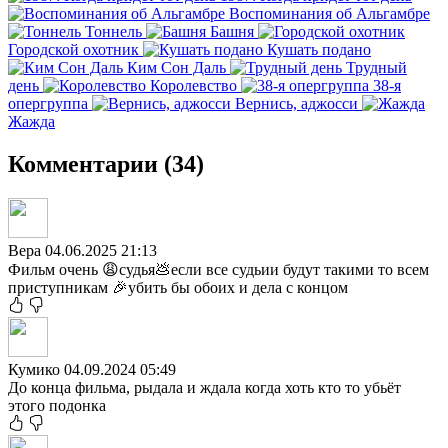
Воспоминания об Альгамбре
Тоннель
Башня
Городской охотник
Кушать подано
Ким Сон Даль
Трудный
день
Королевство
38-я
опергруппа
Вернись, аджосси
Жажда
Комментарии (34)
Вера
04.06.2025 21:13
Фильм очень 😩судья💩если все судьии будут такими то всем
приступникам 🎉убить бы обоих и дела с концом
Кумико
04.09.2024 05:49
До конца фильма, рыдала и ждала когда хоть кто то убьёт
этого подонка