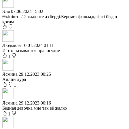
Эля
07.06.2024 15:02
Өкінішті..12 жыл өте аз берді.Керемет фильм,қазіргі біздің
қоғам
Людмила
10.01.2024 01:11
И это называется правосудие
1
Ясмина
29.12.2023 00:25
Айлин дура
1
Ясмина
29.12.2023 00:16
Бедная девочка мне так её жалко
1