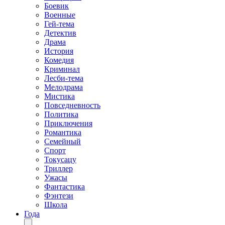
Боевик
Военные
Гей-тема
Детектив
Драма
История
Комедия
Криминал
Лесби-тема
Мелодрама
Мистика
Повседневность
Политика
Приключения
Романтика
Семейный
Спорт
Токусацу
Триллер
Ужасы
Фантастика
Фэнтези
Школа
Года