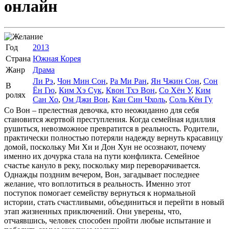
онлайн
Год
2013
Страна
Южная Корея
Жанр
Драма
Ли Рэ
,
Чон Мин Сон
,
Ра Ми Ран
,
Ян Чжин Сон
,
Сон
В
Ён Гю
,
Ким Хэ Сук
,
Квон Тхэ Вон
,
Со Хён У
,
Ким
ролях
Сан Хо
,
Ом Джи Вон
,
Кан Син Чхоль
,
Соль Кён Гу
Со Вон – прелестная девочка, кто неожиданно для себя
становится жертвой преступления. Когда семейная идиллия
рушиться, невозможное превратится в реальность. Родители,
практически полностью потеряли надежду вернуть красавицу
домой, поскольку Ми Хи и Дон Хун не осознают, почему
именно их дочурка стала на пути конфликта. Семейное
счастье кануло в реку, поскольку мир переворачивается.
Однажды поздним вечером, Вон, загадывает последнее
желание, что воплотиться в реальность. Именно этот
поступок помогает семейству вернуться к нормальной
истории, стать счастливыми, объединиться и перейти в новый
этап жизненных приключений. Они уверены, что,
отчаявшись, человек способен пройти любые испытание и