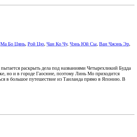
,
Ма Бо Цянь
,
Рой Цю
,
Чан Ко Чу
,
Чэнь Юй Сы
,
Ван Чжэнь Эр
,
н пытается раскрыть дела под названиями Четырехликий Будда
ке, но и в городе Гаосюне, поэтому Линь Мо приходится
ься в большое путешествие из Таиланда прямо в Японию. В