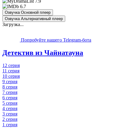
7.9
6.7
Озвучка Основной плеер
Озвучка Альтернативный плеер
Загрузка...
Попробуйте нашего Telegram-бота
Детектив из Чайнатауна
12 серия
11 серия
10 серия
9 серия
8 серия
7 серия
6 серия
5 серия
4 серия
3 серия
2 серия
1 серия