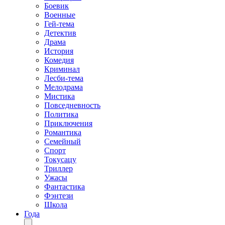
Боевик
Военные
Гей-тема
Детектив
Драма
История
Комедия
Криминал
Лесби-тема
Мелодрама
Мистика
Повседневность
Политика
Приключения
Романтика
Семейный
Спорт
Токусацу
Триллер
Ужасы
Фантастика
Фэнтези
Школа
Года