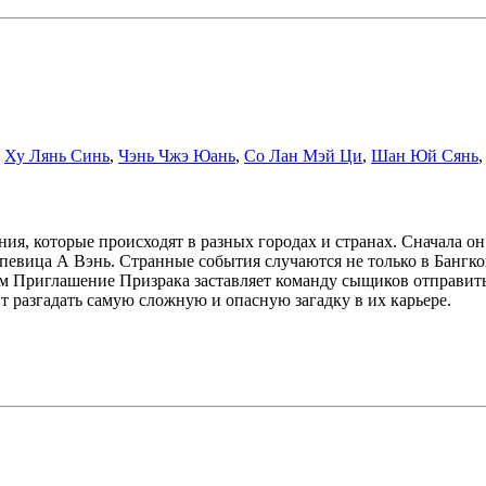
,
Ху Лянь Синь
,
Чэнь Чжэ Юань
,
Со Лан Мэй Ци
,
Шан Юй Сянь
ия, которые происходят в разных городах и странах. Сначала о
певица А Вэнь. Странные события случаются не только в Бангко
ем Приглашение Призрака заставляет команду сыщиков отправит
т разгадать самую сложную и опасную загадку в их карьере.