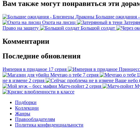
Вам также могут понравиться эти дора
Большие ожидания 
Охота на лисиц
Затеря
Право на защиту
Большой солдат
Комментарии
Последние обновления
Империя в приданое
17 серия
Принцесс
Мечтаю о тебе
7 серия
Ц
не в измене
2 серия
Ваше небо 
Матч-пойнт
2 серия
М
Подборки
Коллекции
Жанры
Правообладателям
Политика конфиденциальности