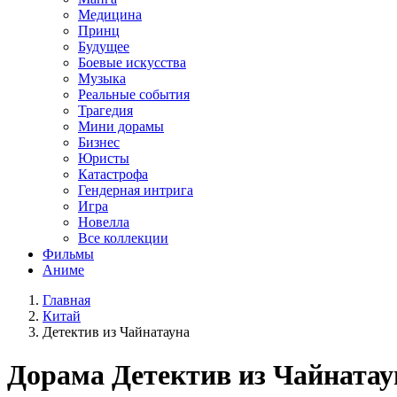
Медицина
Принц
Будущее
Боевые искусства
Музыка
Реальные события
Трагедия
Мини дорамы
Бизнес
Юристы
Катастрофа
Гендерная интрига
Игра
Новелла
Все коллекции
Фильмы
Аниме
Главная
Китай
Детектив из Чайнатауна
Дорама
Детектив из Чайнатау