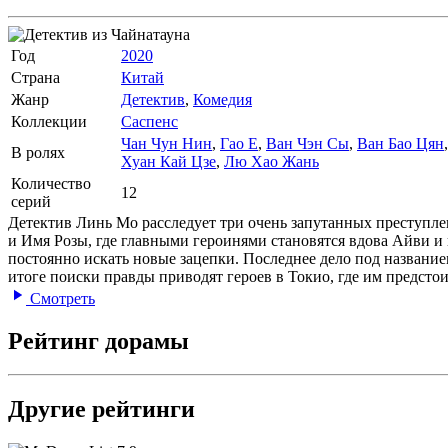
Год
2020
Страна
Китай
Жанр
Детектив
,
Комедия
Коллекции
Саспенс
Чан Чун Нин
,
Гао Е
,
Ван Чэн Сы
,
Ван Бао Цян
В ролях
Хуан Кай Цзе
,
Лю Хао Жань
Количество
12
серий
Детектив Линь Мо расследует три очень запутанных преступлен
и Имя Розы, где главными героинями становятся вдова Айви и 
постоянно искать новые зацепки. Последнее дело под названи
итоге поиски правды приводят героев в Токио, где им предстои
Смотреть
Рейтинг дорамы
Другие рейтинги