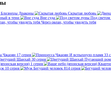
мы
- Близнецы Драконы
Скрытая любовь
нный в тени
Вне суда
Под светом
Через океан, чтобы увидеть тебя
а Чжаоян
17 серия
И вспыхнуло пламя
33 
ветущий Шанхай
30 серия
Пугающий рома
(японская версия)
1 серия
Кварти
уж
10 серия
Бегущий человек
814 серия