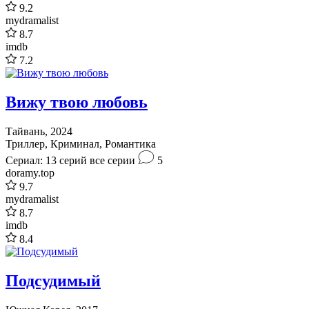
9.2
mydramalist
8.7
imdb
7.2
Вижу твою любовь
Тайвань, 2024
Триллер, Криминал, Романтика
Сериал: 13 серий
все серии
5
doramy.top
9.7
mydramalist
8.7
imdb
8.4
Подсудимый