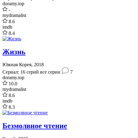
doramy.top
-
mydramalist
8.6
imdb
8.4
Жизнь
Южная Корея, 2018
Сериал: 16 серий
все серии
7
doramy.top
10.0
mydramalist
8.6
imdb
8.3
Безмолвное чтение