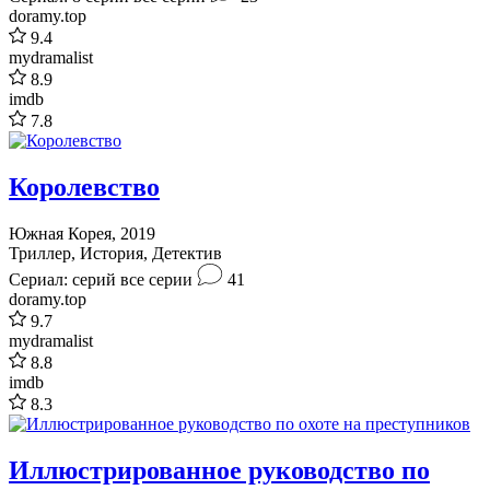
doramy.top
9.4
mydramalist
8.9
imdb
7.8
Королевство
Южная Корея, 2019
Триллер, История, Детектив
Сериал: серий
все серии
41
doramy.top
9.7
mydramalist
8.8
imdb
8.3
Иллюстрированное руководство по