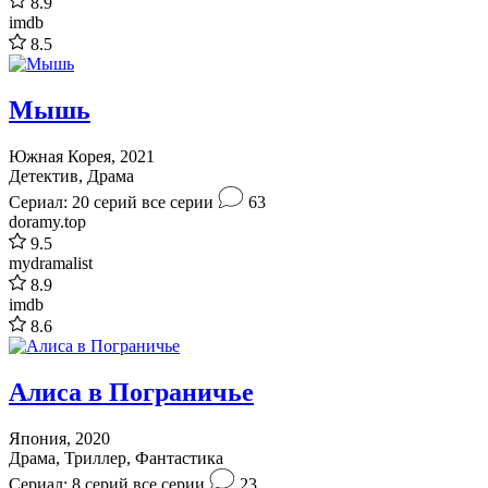
8.9
imdb
8.5
Мышь
Южная Корея, 2021
Детектив, Драма
Сериал: 20 серий
все серии
63
doramy.top
9.5
mydramalist
8.9
imdb
8.6
Алиса в Пограничье
Япония, 2020
Драма, Триллер, Фантастика
Сериал: 8 серий
все серии
23