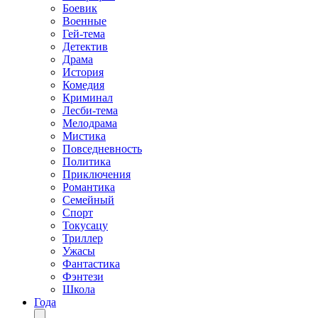
Боевик
Военные
Гей-тема
Детектив
Драма
История
Комедия
Криминал
Лесби-тема
Мелодрама
Мистика
Повседневность
Политика
Приключения
Романтика
Семейный
Спорт
Токусацу
Триллер
Ужасы
Фантастика
Фэнтези
Школа
Года