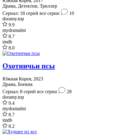
Южная Корея, 2017
Драма, Детектив, Триллер
Сериал: 18 серий
все серии
10
doramy.top
9.9
mydramalist
8.7
imdb
8.0
Охотничьи псы
Южная Корея, 2023
Драма, Боевик
Сериал: 8 серий
все серии
28
doramy.top
9.4
mydramalist
8.7
imdb
8.2