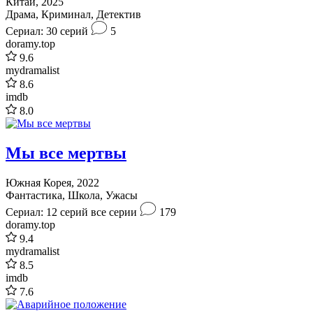
Китай, 2025
Драма, Криминал, Детектив
Сериал: 30 серий
5
doramy.top
9.6
mydramalist
8.6
imdb
8.0
Мы все мертвы
Южная Корея, 2022
Фантастика, Школа, Ужасы
Сериал: 12 серий
все серии
179
doramy.top
9.4
mydramalist
8.5
imdb
7.6