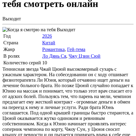
тебя
смотреть онлайн
Выходит
Выходит
Год
2026
Страна
Китай
Жанр
Романтика
,
Гей-тема
В ролях
Ло Дянь Ся
,
Чжу Цзин Сюй
Количество серий
10
Теннисная звезда Чжай Цююй высокомерный сухарь с
ужасным характером. На собеседовании он с ходу отшивает
физиотерапевта Ли Юэня, который отчаянно ищет деньги на
лечение больного брата. Но позже Цююй случайно попадает к
Юэню на массаж и понимает, что только этот врач спасает его
от адских болей. Пользуясь тем, что парень на мели, чемпион
предлагает ему жесткий контракт - огромные деньги в обмен
на переезд к нему и личные услуги. Ради брата Юэнь
соглашается. Под одной крышей границы быстро стираются, а
Цююй оказывается жутко одиноким и ревнивым
собственником. Когда к Юэню начинает проявлять интерес
соперник чемпиона по корту, Чжоу Сун, у Цююя сносит
крышу от ревности и он пытается привязать врача к себе еще