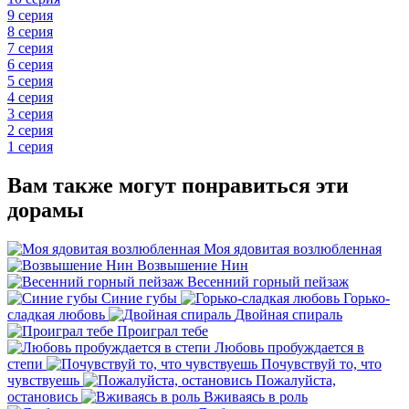
9 серия
8 серия
7 серия
6 серия
5 серия
4 серия
3 серия
2 серия
1 серия
Вам также могут понравиться эти
дорамы
Моя ядовитая возлюбленная
Возвышение Нин
Весенний горный пейзаж
Синие губы
Горько-
сладкая любовь
Двойная спираль
Проиграл тебе
Любовь пробуждается в
степи
Почувствуй то, что
чувствуешь
Пожалуйста,
остановись
Вживаясь в роль