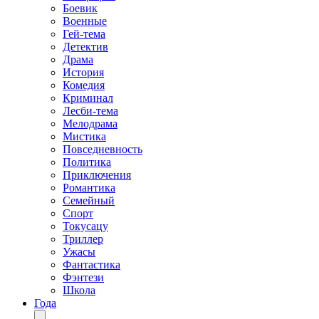
Боевик
Военные
Гей-тема
Детектив
Драма
История
Комедия
Криминал
Лесби-тема
Мелодрама
Мистика
Повседневность
Политика
Приключения
Романтика
Семейный
Спорт
Токусацу
Триллер
Ужасы
Фантастика
Фэнтези
Школа
Года