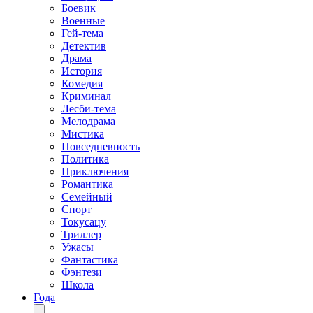
Боевик
Военные
Гей-тема
Детектив
Драма
История
Комедия
Криминал
Лесби-тема
Мелодрама
Мистика
Повседневность
Политика
Приключения
Романтика
Семейный
Спорт
Токусацу
Триллер
Ужасы
Фантастика
Фэнтези
Школа
Года