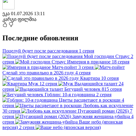
ეკა
01.07.2026 13:11
კარგი ფილმია
Последние обновления
Поцелуй будет после расследования
1 серия
Мой господин Страус
2
серия
Империя в приданое
18 серия
Матч-пойнт
3 серия
Сделай это правильно в 2026 году
4 серия
Квартира
10 серия
Муж
12 серия
Выдающийся талант
24
серия
Бегущий человек
815 серия
Гоблин: 10-я годовщина
2 серия
Цветы расцветают в роскоши
4
серия
Любовь как искупление
30 серия
Пугающий роман (2026)
7
серия
Замужняя женщина-убийца
4
серия
Ваше небо (японская
версия)
2 серия