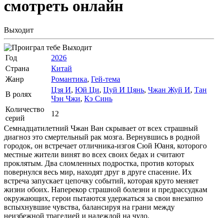
смотреть онлайн
Выходит
Выходит
Год
2026
Страна
Китай
Жанр
Романтика
,
Гей-тема
Цзя И
,
Юй Ци
,
Цуй И Цянь
,
Чжан Жуй И
,
Тан
В ролях
Чэн Чжи
,
Кэ Синь
Количество
12
серий
Семнадцатилетний Чжан Ван скрывает от всех страшный
диагноз это смертельный рак мозга. Вернувшись в родной
городок, он встречает отличника-изгоя Сюй Юаня, которого
местные жители винят во всех своих бедах и считают
проклятым. Два сломленных подростка, против которых
повернулся весь мир, находят друг в друге спасение. Их
встреча запускает цепочку событий, которая круто меняет
жизни обоих. Наперекор страшной болезни и предрассудкам
окружающих, герои пытаются удержаться за свои внезапно
вспыхнувшие чувства, балансируя на грани между
неизбежной трагедией и надеждой на чудо.