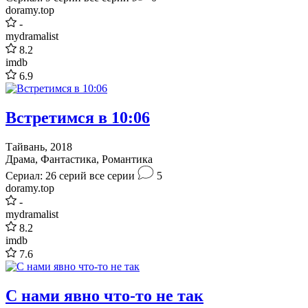
doramy.top
-
mydramalist
8.2
imdb
6.9
Встретимся в 10:06
Тайвань, 2018
Драма, Фантастика, Романтика
Сериал: 26 серий
все серии
5
doramy.top
-
mydramalist
8.2
imdb
7.6
С нами явно что-то не так