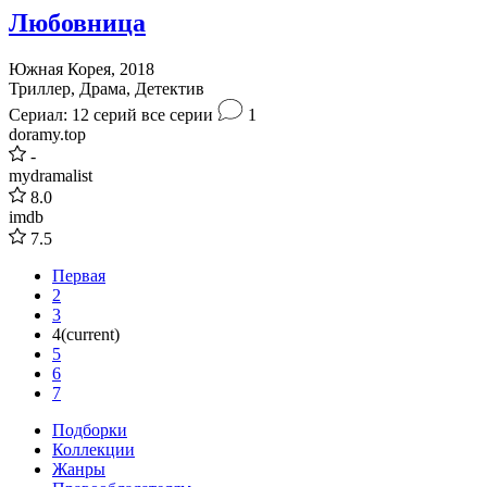
Любовница
Южная Корея, 2018
Триллер, Драма, Детектив
Сериал: 12 серий
все серии
1
doramy.top
-
mydramalist
8.0
imdb
7.5
Первая
2
3
4
(current)
5
6
7
Подборки
Коллекции
Жанры