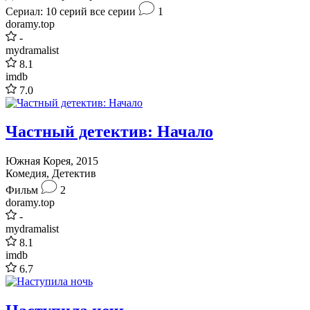
Сериал: 10 серий
все серии
1
doramy.top
-
mydramalist
8.1
imdb
7.0
Частный детектив: Начало
Южная Корея, 2015
Комедия, Детектив
Фильм
2
doramy.top
-
mydramalist
8.1
imdb
6.7