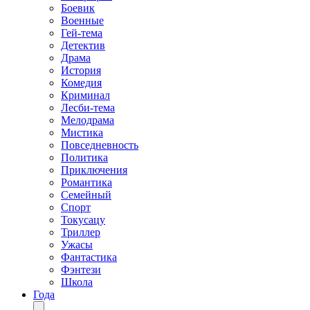
Боевик
Военные
Гей-тема
Детектив
Драма
История
Комедия
Криминал
Лесби-тема
Мелодрама
Мистика
Повседневность
Политика
Приключения
Романтика
Семейный
Спорт
Токусацу
Триллер
Ужасы
Фантастика
Фэнтези
Школа
Года