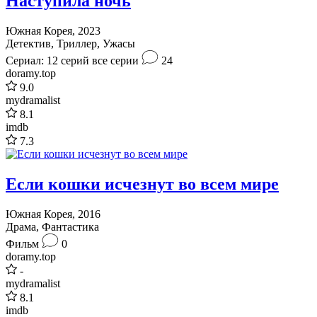
Наступила ночь
Южная Корея, 2023
Детектив, Триллер, Ужасы
Сериал: 12 серий
все серии
24
doramy.top
9.0
mydramalist
8.1
imdb
7.3
Если кошки исчезнут во всем мире
Южная Корея, 2016
Драма, Фантастика
Фильм
0
doramy.top
-
mydramalist
8.1
imdb