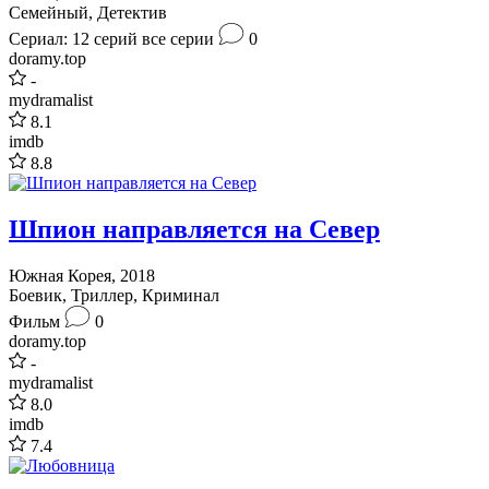
Семейный, Детектив
Сериал: 12 серий
все серии
0
doramy.top
-
mydramalist
8.1
imdb
8.8
Шпион направляется на Север
Южная Корея, 2018
Боевик, Триллер, Криминал
Фильм
0
doramy.top
-
mydramalist
8.0
imdb
7.4