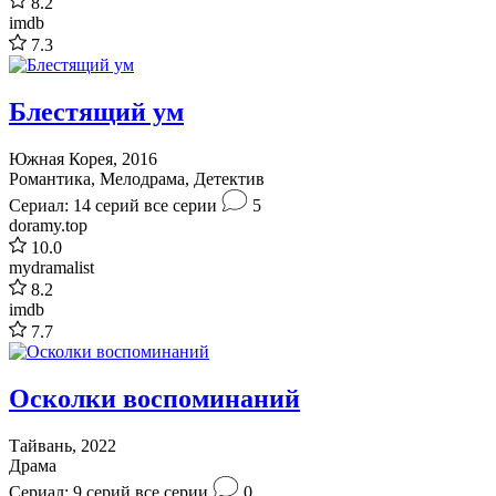
8.2
imdb
7.3
Блестящий ум
Южная Корея, 2016
Романтика, Мелодрама, Детектив
Сериал: 14 серий
все серии
5
doramy.top
10.0
mydramalist
8.2
imdb
7.7
Осколки воспоминаний
Тайвань, 2022
Драма
Сериал: 9 серий
все серии
0