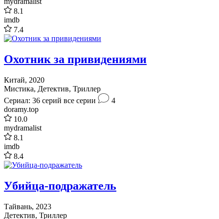
mydramalist
8.1
imdb
7.4
Охотник за привидениями
Китай, 2020
Мистика, Детектив, Триллер
Сериал: 36 серий
все серии
4
doramy.top
10.0
mydramalist
8.1
imdb
8.4
Убийца-подражатель
Тайвань, 2023
Детектив, Триллер