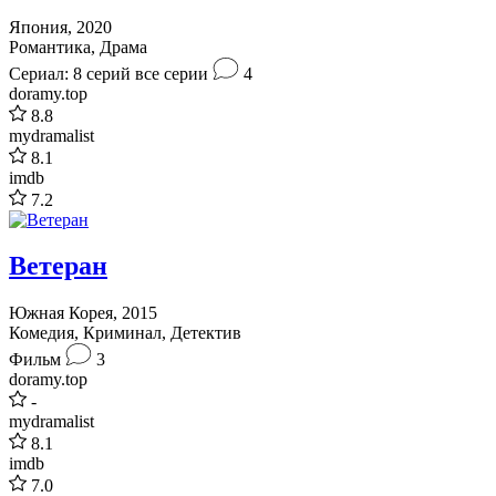
Япония, 2020
Романтика, Драма
Сериал: 8 серий
все серии
4
doramy.top
8.8
mydramalist
8.1
imdb
7.2
Ветеран
Южная Корея, 2015
Комедия, Криминал, Детектив
Фильм
3
doramy.top
-
mydramalist
8.1
imdb
7.0