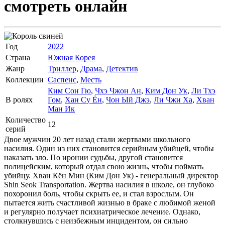
смотреть онлайн
Год
2022
Страна
Южная Корея
Жанр
Триллер
,
Драма
,
Детектив
Коллекции
Саспенс
,
Месть
Ким Сон Гю
,
Чхэ Чжон Ан
,
Ким Дон Ук
,
Ли Тхэ
В ролях
Гом
,
Хан Су Ён
,
Чон Ый Джэ
,
Ли Чжи Ха
,
Хван
Ман Ик
Количество
12
серий
Двое мужчин 20 лет назад стали жертвами школьного
насилия. Один из них становится серийным убийцей, чтобы
наказать зло. По иронии судьбы, другой становится
полицейским, который отдал свою жизнь, чтобы поймать
убийцу. Хван Кён Мин (Ким Дон Ук) - генеральный директор
Shin Seok Transportation. Жертва насилия в школе, он глубоко
похоронил боль, чтобы скрыть ее, и стал взрослым. Он
пытается жить счастливой жизнью в браке с любимой женой
и регулярно получает психиатрическое лечение. Однако,
столкнувшись с неизбежным инцидентом, он сильно