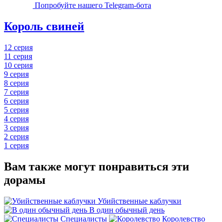
Попробуйте нашего Telegram-бота
Король свиней
12 серия
11 серия
10 серия
9 серия
8 серия
7 серия
6 серия
5 серия
4 серия
3 серия
2 серия
1 серия
Вам также могут понравиться эти
дорамы
Убийственные каблучки
В один обычный день
Специалисты
Королевство