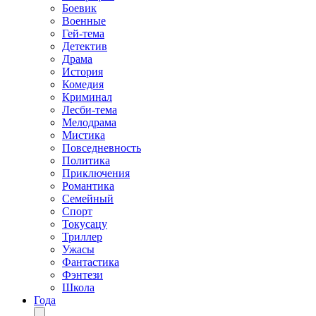
Боевик
Военные
Гей-тема
Детектив
Драма
История
Комедия
Криминал
Лесби-тема
Мелодрама
Мистика
Повседневность
Политика
Приключения
Романтика
Семейный
Спорт
Токусацу
Триллер
Ужасы
Фантастика
Фэнтези
Школа
Года