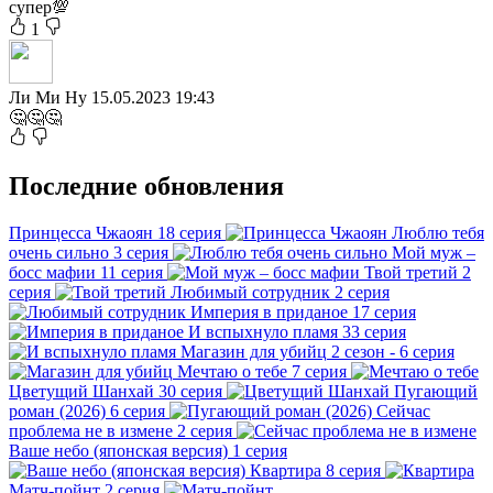
супер💯
1
Ли Ми Ну
15.05.2023 19:43
🤔🤔🤔
Последние обновления
Принцесса Чжаоян
18 серия
Люблю тебя
очень сильно
3 серия
Мой муж –
босс мафии
11 серия
Твой третий
2
серия
Любимый сотрудник
2 серия
Империя в приданое
17 серия
И вспыхнуло пламя
33 серия
Магазин для убийц
2 сезон - 6 серия
Мечтаю о тебе
7 серия
Цветущий Шанхай
30 серия
Пугающий
роман (2026)
6 серия
Сейчас
проблема не в измене
2 серия
Ваше небо (японская версия)
1 серия
Квартира
8 серия
Матч-пойнт
2 серия