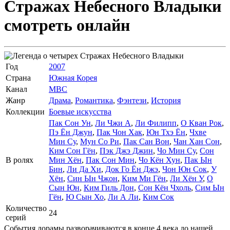
Стражах Небесного Владыки
смотреть онлайн
Год
2007
Страна
Южная Корея
Канал
MBC
Жанр
Драма
,
Романтика
,
Фэнтези
,
История
Коллекции
Боевые искусства
Пак Сон Ун
,
Ли Чжи А
,
Ли Филипп
,
О Кван Рок
,
Пэ Ён Джун
,
Пак Чон Хак
,
Юн Тхэ Ён
,
Чхве
Мин Су
,
Мун Со Ри
,
Пак Сан Вон
,
Чан Хан Сон
,
Ким Сон Гён
,
Пэк Джэ Джин
,
Чо Мин Су
,
Сон
В ролях
Мин Хён
,
Пак Сон Мин
,
Чо Кён Хун
,
Пак Ын
Бин
,
Ли Да Хи
,
Док Го Ён Джэ
,
Чон Юн Сок
,
У
Хён
,
Син Ын Чжон
,
Ким Ми Гён
,
Ли Хён У
,
О
Сын Юн
,
Ким Гиль Дон
,
Сон Кён Чхоль
,
Сим Ын
Гён
,
Ю Сын Хо
,
Ли А Ли
,
Ким Сок
Количество
24
серий
События дорамы разворачиваются в конце 4 века до нашей