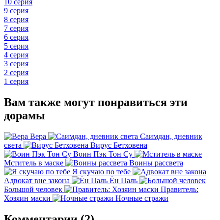
10 серия
9 серия
8 серия
7 серия
6 серия
5 серия
4 серия
3 серия
2 серия
1 серия
Вам также могут понравиться эти
дорамы
Вера
Саимдан, дневник
света
Вирус Бетховена
Воин Пэк Тон Су
Мститель в маске
Воины рассвета
Я скучаю по тебе
Адвокат вне закона
Ён Паль
Большой человек
Правитель:
Хозяин маски
Ночные стражи
Комментарии (2)