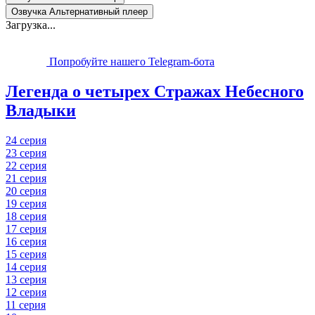
Озвучка Альтернативный плеер
Загрузка...
Попробуйте нашего Telegram-бота
Легенда о четырех Стражах Небесного
Владыки
24 серия
23 серия
22 серия
21 серия
20 серия
19 серия
18 серия
17 серия
16 серия
15 серия
14 серия
13 серия
12 серия
11 серия