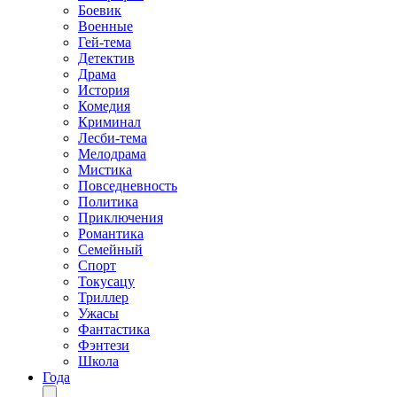
Боевик
Военные
Гей-тема
Детектив
Драма
История
Комедия
Криминал
Лесби-тема
Мелодрама
Мистика
Повседневность
Политика
Приключения
Романтика
Семейный
Спорт
Токусацу
Триллер
Ужасы
Фантастика
Фэнтези
Школа
Года