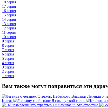
18 серия
17 серия
16 серия
15 серия
14 серия
13 серия
12 серия
11 серия
10 серия
9 серия
8 серия
7 серия
6 серия
5 серия
4 серия
3 серия
2 серия
1 серия
Вам также могут понравиться эти дора
Легенда о ч
Кисэн
Я слышу твой голос
Ты называешь это страстью