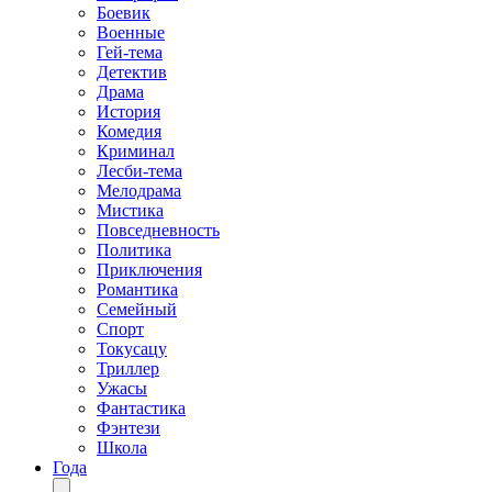
Боевик
Военные
Гей-тема
Детектив
Драма
История
Комедия
Криминал
Лесби-тема
Мелодрама
Мистика
Повседневность
Политика
Приключения
Романтика
Семейный
Спорт
Токусацу
Триллер
Ужасы
Фантастика
Фэнтези
Школа
Года