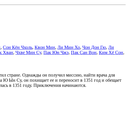
н
,
Сон Кён Чхоль
,
Квон Мин
,
Ли Мин Хо
,
Чон Дон Гю
,
Ли
к Хван
,
Чхве Мин Су
,
Пак Юн Чжэ
,
Пак Сан Вон
,
Ким Хё Сон
,
ятил стране. Однажды он получил миссию, найти врача для
ча Ю Ын Су, он похищает ее и переносит в 1351 год и обещает
лась в 1351 году. Приключения начинаются.