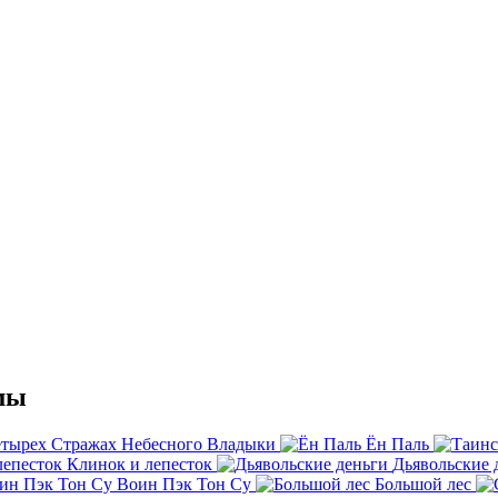
мы
етырех Стражах Небесного Владыки
Ён Паль
Клинок и лепесток
Дьявольские 
Воин Пэк Тон Су
Большой лес