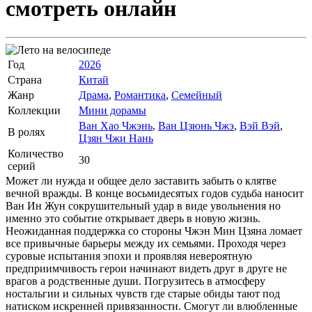
смотреть онлайн
Год
2026
Страна
Китай
Жанр
Драма
,
Романтика
,
Семейный
Коллекции
Мини дорамы
Ван Хао Чжэнь
,
Ван Цзюнь Чжэ
,
Вэй Вэй
,
В ролях
Цзян Чжи Нань
Количество
30
серий
Может ли нужда и общее дело заставить забыть о клятве
вечной вражды. В конце восьмидесятых годов судьба наносит
Ван Ин Жун сокрушительный удар в виде увольнения но
именно это событие открывает дверь в новую жизнь.
Неожиданная поддержка со стороны Чжэн Мин Цзяна ломает
все привычные барьеры между их семьями. Проходя через
суровые испытания эпохи и проявляя невероятную
предприимчивость герои начинают видеть друг в друге не
врагов а родственные души. Погрузитесь в атмосферу
ностальгии и сильных чувств где старые обиды тают под
натиском искренней привязанности. Смогут ли влюбленные