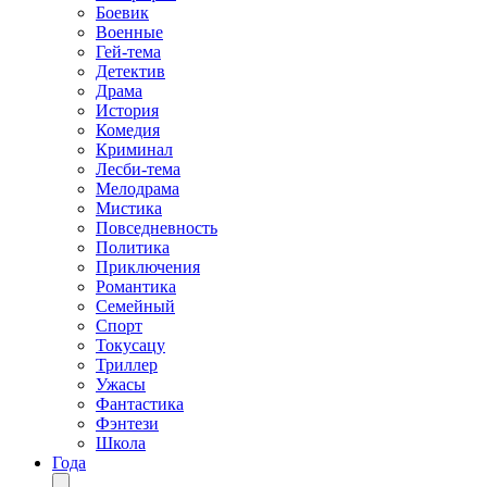
Боевик
Военные
Гей-тема
Детектив
Драма
История
Комедия
Криминал
Лесби-тема
Мелодрама
Мистика
Повседневность
Политика
Приключения
Романтика
Семейный
Спорт
Токусацу
Триллер
Ужасы
Фантастика
Фэнтези
Школа
Года