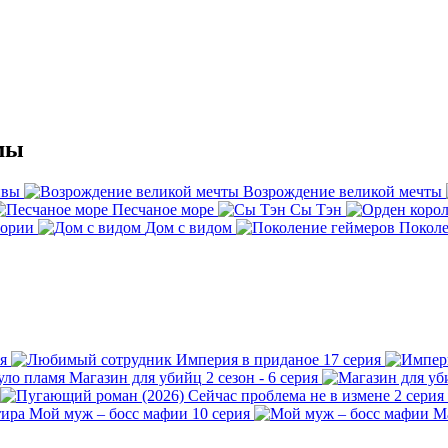
мы
ивы
Возрождение великой мечты
Песчаное море
Сы Тэн
тории
Дом с видом
Поколе
я
Империя в приданое
17 серия
Магазин для убийц
2 сезон - 6 серия
Сейчас проблема не в измене
2 серия
Мой муж – босс мафии
10 серия
М