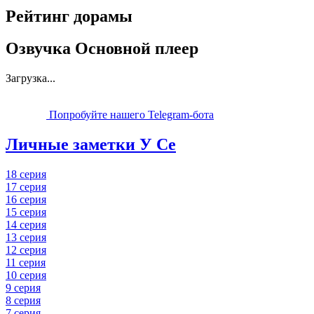
Рейтинг дорамы
Озвучка Основной плеер
Загрузка...
Попробуйте нашего Telegram-бота
Личные заметки У Се
18 серия
17 серия
16 серия
15 серия
14 серия
13 серия
12 серия
11 серия
10 серия
9 серия
8 серия
7 серия