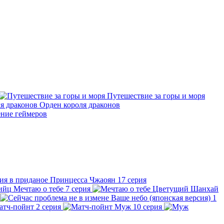
Путешествие за горы и моря
Орден короля драконов
ние геймеров
Принцесса Чжаоян
17 серия
Мечтаю о тебе
7 серия
Цветущий Шанхай
Ваше небо (японская версия)
1
атч-пойнт
2 серия
Муж
10 серия