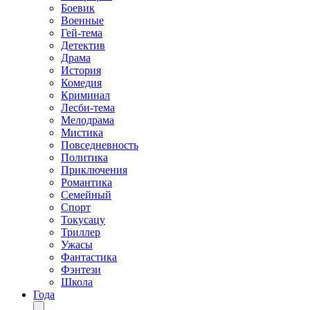
Боевик
Военные
Гей-тема
Детектив
Драма
История
Комедия
Криминал
Лесби-тема
Мелодрама
Мистика
Повседневность
Политика
Приключения
Романтика
Семейный
Спорт
Токусацу
Триллер
Ужасы
Фантастика
Фэнтези
Школа
Года