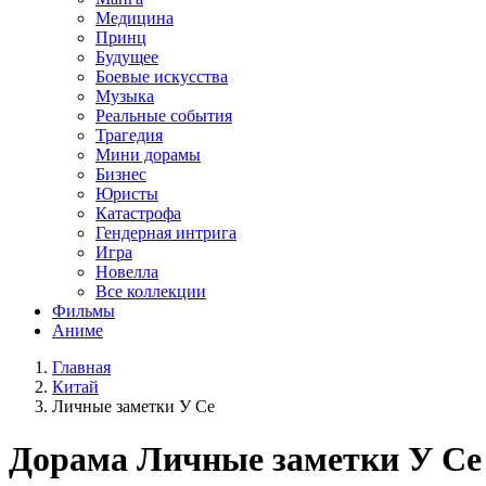
Медицина
Принц
Будущее
Боевые искусства
Музыка
Реальные события
Трагедия
Мини дорамы
Бизнес
Юристы
Катастрофа
Гендерная интрига
Игра
Новелла
Все коллекции
Фильмы
Аниме
Главная
Китай
Личные заметки У Се
Дорама
Личные заметки У Се