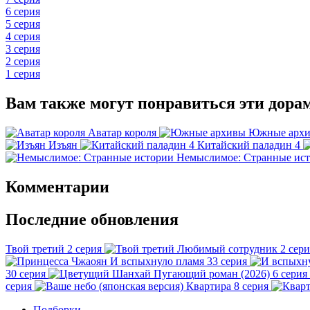
6 серия
5 серия
4 серия
3 серия
2 серия
1 серия
Вам также могут понравиться эти дора
Аватар короля
Южные арх
Изъян
Китайский паладин 4
Немыслимое: Странные ис
Комментарии
Последние обновления
Твой третий
2 серия
Любимый сотрудник
2 сери
И вспыхнуло пламя
33 серия
30 серия
Пугающий роман (2026)
6 серия
серия
Квартира
8 серия
Подборки