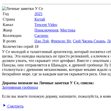
Год
2025
Страна
Китай
Канал
Tencent Video
Жанр
Приключения
,
Мистика
Коллекции
Саспенс
В ролях
Цао Лэй
,
Френсис Нг
,
Сюй Чжэнь Сюань
,
Л
Количество серий
18
У Се молодой и талантливый архитектор, который посвятил се
шелка. Эта находка оказалась не просто реликвией, а ключом к 
должен узнать, что скрывает этот артефакт. Вместе с опытны
Панцзы, они отправляется в Шаньдун, к древней гробнице Лу Ш
столкнуться с древними механизмами, которые веками ждали с
бескрайнее море, где за каждым шагом скрывается риск. Они и
Дорамы похожие на Личные заметки У Се, список:
Затерянная гробница
Если вы знаете похожую дораму, напишите, пожалуйста, в комм
Смотреть