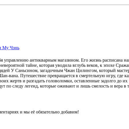
и Му Чэнь
бя управлению антикварным магазином. Его жизнь расписана нап
невероятной тайне, которая уводила вглубь веков, к эпохе Сража
м дядей У Саньсином, загадочным Чжан Цилингом, который маст
ан-вана. Путешествие превращается в смертельную игру, где ка
воих жертв и разгадать головоломки, оставленные задолго до и
дут по следу легенд, которые оживают и лишь смелость и вера в
ентариях и мы её обязательно добавим!