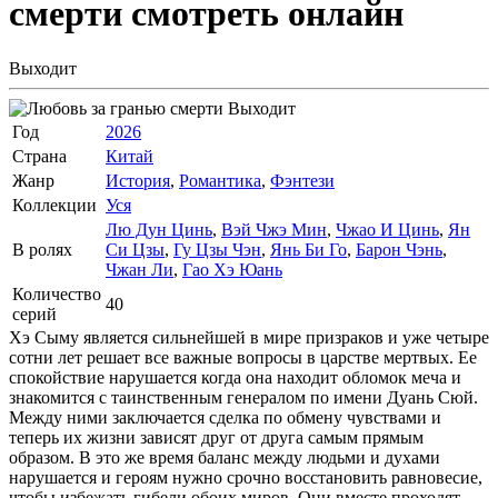
смерти
смотреть онлайн
Выходит
Выходит
Год
2026
Страна
Китай
Жанр
История
,
Романтика
,
Фэнтези
Коллекции
Уся
Лю Дун Цинь
,
Вэй Чжэ Мин
,
Чжао И Цинь
,
Ян
В ролях
Си Цзы
,
Гу Цзы Чэн
,
Янь Би Го
,
Барон Чэнь
,
Чжан Ли
,
Гао Хэ Юань
Количество
40
серий
Хэ Сыму является сильнейшей в мире призраков и уже четыре
сотни лет решает все важные вопросы в царстве мертвых. Ее
спокойствие нарушается когда она находит обломок меча и
знакомится с таинственным генералом по имени Дуань Сюй.
Между ними заключается сделка по обмену чувствами и
теперь их жизни зависят друг от друга самым прямым
образом. В это же время баланс между людьми и духами
нарушается и героям нужно срочно восстановить равновесие,
чтобы избежать гибели обоих миров. Они вместе проходят