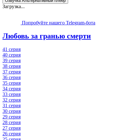
Озвучка Альтернативный плеер
Загрузка...
Попробуйте нашего Telegram-бота
Любовь за гранью смерти
41 серия
40 серия
39 серия
38 серия
37 серия
36 серия
35 серия
34 серия
33 серия
32 серия
31 серия
30 серия
29 серия
28 серия
27 серия
26 серия
25 серия