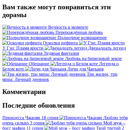
Вам также могут понравиться эти
дорамы
Вечность в моменте
Перерождённая любовь
Полночное возвращение
Осколки нефрита
У Гэн: Пламя ярости
Двенадцать легенд
Ледяная фантазия
Любовь на бирюзовой земле
Обещание
Легенда о
Белом коте
Личи для Чанъаня
Три жизни, три
мира: Личный дневник
Комментарии
Последние обновления
Принцесса Чжаоян
18 серия
Люблю тебя
очень сильно
3 серия
Мой муж –
босс мафии
11 серия
Твой третий
2