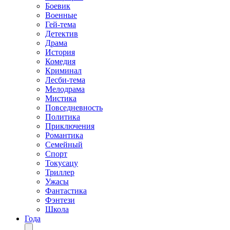
Боевик
Военные
Гей-тема
Детектив
Драма
История
Комедия
Криминал
Лесби-тема
Мелодрама
Мистика
Повседневность
Политика
Приключения
Романтика
Семейный
Спорт
Токусацу
Триллер
Ужасы
Фантастика
Фэнтези
Школа
Года