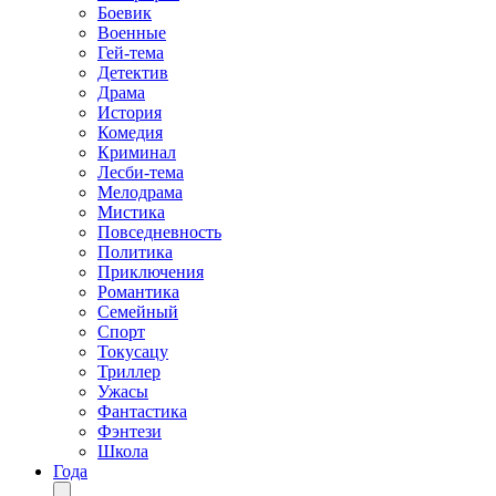
Боевик
Военные
Гей-тема
Детектив
Драма
История
Комедия
Криминал
Лесби-тема
Мелодрама
Мистика
Повседневность
Политика
Приключения
Романтика
Семейный
Спорт
Токусацу
Триллер
Ужасы
Фантастика
Фэнтези
Школа
Года