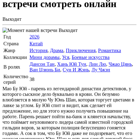
встречи
смотреть онлайн
Выходит
Выходит
Год
2026
Страна
Китай
Жанр
История
,
Драма
,
Приключения
,
Романтика
Коллекции
Мини дорамы
,
Уся
,
Боевые искусства
Дансон Тан
,
Хань Юй Тун
,
Лин Лю
,
Чжао Цянь
,
В ролях
Ван Цзюнь Би
,
Сун И Жэнь
,
Лу Чжэн
Количество
38
серий
Мао Бу Юй - парень из легендарной династии детективов, у
которого сыскное дело буквально в крови. Он безумно
влюбляется в милую Чу Юнь Шан, которая торгует цветами в
лавке за углом. Бу Юй спит и видит, как сделает ей
предложение, но для этого нужно получить повышение на
работе. Парень решает пойти ва-банк и клянется начальству,
что поймает неуловимого лидера самой известной городской
гильдии воров, за которым полиция безуспешно гоняется
годами. А сок в том, что Бу Юй даже не подозревает, что его
нежная цветочница Юнь Шан и есть тот самый дерзкий босс