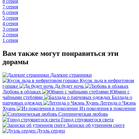
8 серия
7 серия
6 серия
5 серия
4 серия
3 серия
2 серия
1 серия
Вам также могут понравиться эти
дорамы
Далекие странники
Кусок льда в нефритовом
горшке
Да будет ночь
Любовь в облаках
Юймин с
чайными стеблями
Баллада о
парчовых одеждах
Легенда о Чжэнь
Хуань
Из поколения в поколение
Соперническая любовь
Город струящегося света
Записки об утреннем снеге
Дуэль сердец