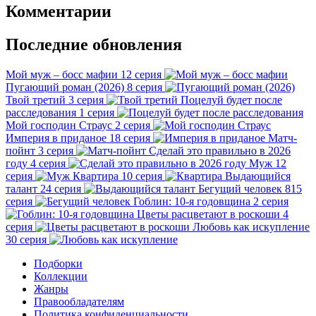
Комментарии
Последние обновления
Мой муж – босс мафии
12 серия
Пугающий роман (2026)
8 серия
Твой третий
3 серия
Поцелуй будет после
расследования
1 серия
Мой господин Страус
2 серия
Империя в приданое
18 серия
Матч-
пойнт
3 серия
Сделай это правильно в 2026
году
4 серия
Муж
12
серия
Квартира
10 серия
Выдающийся
талант
24 серия
Бегущий человек
815
серия
Гоблин: 10-я годовщина
2 серия
Цветы расцветают в роскоши
4
серия
Любовь как искупление
30 серия
Подборки
Коллекции
Жанры
Правообладателям
Политика конфиденциальности