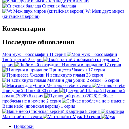
К западу от Юймэня
Снежная баллада
W: Меж двух миров
(китайская версия)
Комментарии
Последние обновления
Мой муж – босс мафии
11 серия
Твой третий
2 серия
Любимый сотрудник
2
серия
Империя в приданое
17 серия
Принцесса Чжаоян
17 серия
И вспыхнуло пламя
33 серия
Магазин для убийц
2 сезон - 6 серия
Мечтаю о тебе
7 серия
Цветущий Шанхай
30 серия
Пугающий
роман (2026)
6 серия
Сейчас
проблема не в измене
2 серия
Ваше небо (японская версия)
1 серия
Квартира
8 серия
Матч-пойнт
2 серия
Муж
10 серия
Подборки