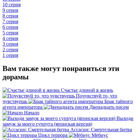
10 серия
9 серия
8 серия
7 серия
6 серия
5 серия
4 серия
3 серия
2 серия
1 серия
Вам также могут понравиться эти
дорамы
Счастье длиной в жизнь
Почувствуй то, что
чувствуешь
Брак тайного
агента императора
Двенадцать писем
Начало
Выходи
замуж за моего супруга (японская версия)
Ассасин: Смертельная битва
Цикл террора
Мёбиус