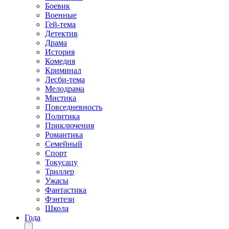
Боевик
Военные
Гей-тема
Детектив
Драма
История
Комедия
Криминал
Лесби-тема
Мелодрама
Мистика
Повседневность
Политика
Приключения
Романтика
Семейный
Спорт
Токусацу
Триллер
Ужасы
Фантастика
Фэнтези
Школа
Года