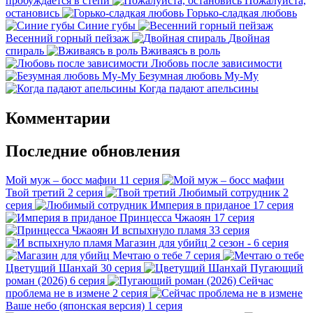
пробуждается в степи
Пожалуйста,
остановись
Горько-сладкая любовь
Синие губы
Весенний горный пейзаж
Двойная
спираль
Вживаясь в роль
Любовь после зависимости
Безумная любовь Му-Му
Когда падают апельсины
Комментарии
Последние обновления
Мой муж – босс мафии
11 серия
Твой третий
2 серия
Любимый сотрудник
2
серия
Империя в приданое
17 серия
Принцесса Чжаоян
17 серия
И вспыхнуло пламя
33 серия
Магазин для убийц
2 сезон - 6 серия
Мечтаю о тебе
7 серия
Цветущий Шанхай
30 серия
Пугающий
роман (2026)
6 серия
Сейчас
проблема не в измене
2 серия
Ваше небо (японская версия)
1 серия