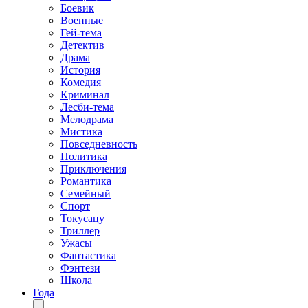
Боевик
Военные
Гей-тема
Детектив
Драма
История
Комедия
Криминал
Лесби-тема
Мелодрама
Мистика
Повседневность
Политика
Приключения
Романтика
Семейный
Спорт
Токусацу
Триллер
Ужасы
Фантастика
Фэнтези
Школа
Года