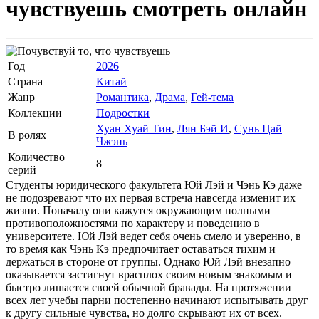
чувствуешь
смотреть онлайн
Год
2026
Страна
Китай
Жанр
Романтика
,
Драма
,
Гей-тема
Коллекции
Подростки
Хуан Хуай Тин
,
Лян Бэй И
,
Сунь Цай
В ролях
Чжэнь
Количество
8
серий
Студенты юридического факультета Юй Лэй и Чэнь Кэ даже
не подозревают что их первая встреча навсегда изменит их
жизни. Поначалу они кажутся окружающим полными
противоположностями по характеру и поведению в
университете. Юй Лэй ведет себя очень смело и уверенно, в
то время как Чэнь Кэ предпочитает оставаться тихим и
держаться в стороне от группы. Однако Юй Лэй внезапно
оказывается застигнут врасплох своим новым знакомым и
быстро лишается своей обычной бравады. На протяжении
всех лет учебы парни постепенно начинают испытывать друг
к другу сильные чувства, но долго скрывают их от всех.