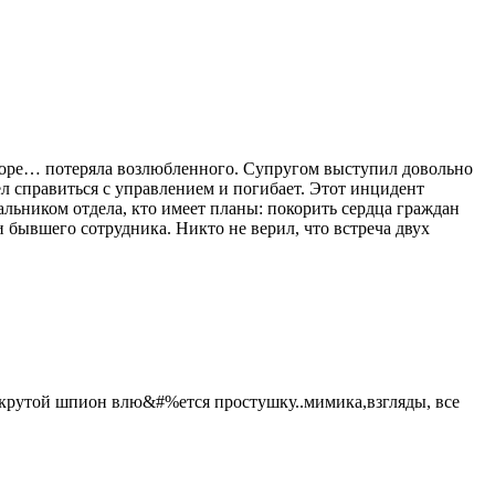
вскоре… потеряла возлюбленного. Супругом выступил довольно
 справиться с управлением и погибает. Этот инцидент
альником отдела, кто имеет планы: покорить сердца граждан
 бывшего сотрудника. Никто не верил, что встреча двух
 крутой шпион влю&#%ется простушку..мимика,взгляды, все