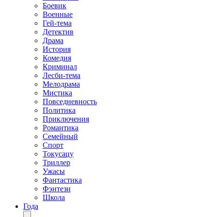
Боевик
Военные
Гей-тема
Детектив
Драма
История
Комедия
Криминал
Лесби-тема
Мелодрама
Мистика
Повседневность
Политика
Приключения
Романтика
Семейный
Спорт
Токусацу
Триллер
Ужасы
Фантастика
Фэнтези
Школа
Года